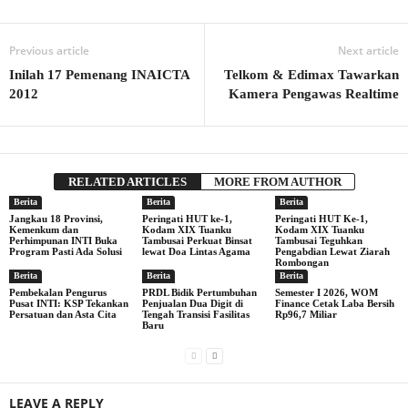
Previous article
Next article
Inilah 17 Pemenang INAICTA
Telkom & Edimax Tawarkan
2012
Kamera Pengawas Realtime
RELATED ARTICLES
MORE FROM AUTHOR
Berita
Berita
Berita
Jangkau 18 Provinsi,
Peringati HUT ke-1,
Peringati HUT Ke-1,
Kemenkum dan
Kodam XIX Tuanku
Kodam XIX Tuanku
Perhimpunan INTI Buka
Tambusai Perkuat Binsat
Tambusai Teguhkan
Program Pasti Ada Solusi
lewat Doa Lintas Agama
Pengabdian Lewat Ziarah
Rombongan
Berita
Berita
Berita
Pembekalan Pengurus
PRDL Bidik Pertumbuhan
Semester I 2026, WOM
Pusat INTI: KSP Tekankan
Penjualan Dua Digit di
Finance Cetak Laba Bersih
Persatuan dan Asta Cita
Tengah Transisi Fasilitas
Rp96,7 Miliar
Baru
LEAVE A REPLY