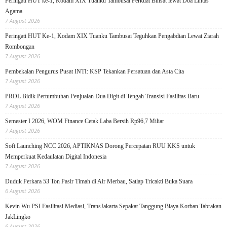
Peringati HUT ke-1, Kodam XIX Tuanku Tambusai Perkuat Binsat lewat Doa Lintas
Agama
7 August 2026
Peringati HUT Ke-1, Kodam XIX Tuanku Tambusai Teguhkan Pengabdian Lewat Ziarah
Rombongan
7 August 2026
Pembekalan Pengurus Pusat INTI: KSP Tekankan Persatuan dan Asta Cita
7 August 2026
PRDL Bidik Pertumbuhan Penjualan Dua Digit di Tengah Transisi Fasilitas Baru
7 August 2026
Semester I 2026, WOM Finance Cetak Laba Bersih Rp96,7 Miliar
7 August 2026
Soft Launching NCC 2026, APTIKNAS Dorong Percepatan RUU KKS untuk
Memperkuat Kedaulatan Digital Indonesia
7 August 2026
Duduk Perkara 53 Ton Pasir Timah di Air Merbau, Satlap Tricakti Buka Suara
6 August 2026
Kevin Wu PSI Fasilitasi Mediasi, TransJakarta Sepakat Tanggung Biaya Korban Tabrakan
JakLingko
6 August 2026