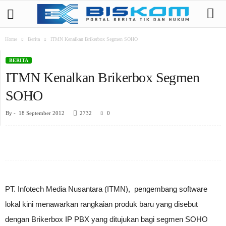
Home
Berita
ITMN Kenalkan Brikerbox Segmen SOHO
BERITA
ITMN Kenalkan Brikerbox Segmen
SOHO
By
-
18 September 2012
2732
0
PT. Infotech Media Nusantara (ITMN), pengembang software
lokal kini menawarkan rangkaian produk baru yang disebut
dengan Brikerbox IP PBX yang ditujukan bagi segmen SOHO