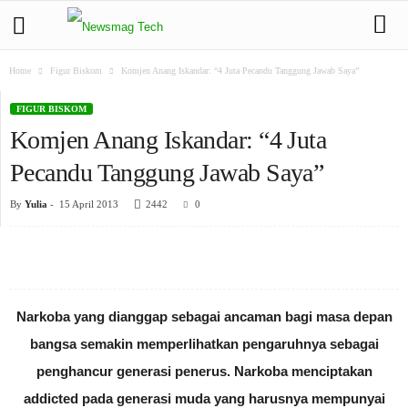
Home
Figur Biskom
Komjen Anang Iskandar: “4 Juta Pecandu Tanggung Jawab Saya”
FIGUR BISKOM
Komjen Anang Iskandar: “4 Juta
Pecandu Tanggung Jawab Saya”
By
Yulia
-
15 April 2013
2442
0
Narkoba yang dianggap sebagai ancaman bagi masa depan
bangsa semakin memperlihatkan pengaruhnya sebagai
penghancur generasi penerus. Narkoba menciptakan
addicted pada generasi muda yang harusnya mempunyai