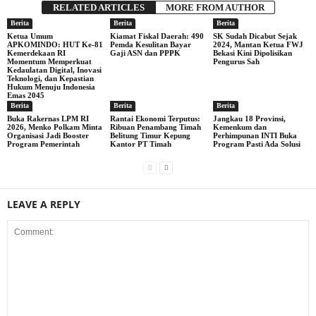
RELATED ARTICLES
MORE FROM AUTHOR
Berita
Berita
Berita
Ketua Umum
Kiamat Fiskal Daerah: 490
SK Sudah Dicabut Sejak
APKOMINDO: HUT Ke-81
Pemda Kesulitan Bayar
2024, Mantan Ketua FWJ
Kemerdekaan RI
Gaji ASN dan PPPK
Bekasi Kini Dipolisikan
Momentum Memperkuat
Pengurus Sah
Kedaulatan Digital, Inovasi
Teknologi, dan Kepastian
Hukum Menuju Indonesia
Emas 2045
Berita
Berita
Berita
Buka Rakernas LPM RI
Rantai Ekonomi Terputus:
Jangkau 18 Provinsi,
2026, Menko Polkam Minta
Ribuan Penambang Timah
Kemenkum dan
Organisasi Jadi Booster
Belitung Timur Kepung
Perhimpunan INTI Buka
Program Pemerintah
Kantor PT Timah
Program Pasti Ada Solusi
LEAVE A REPLY