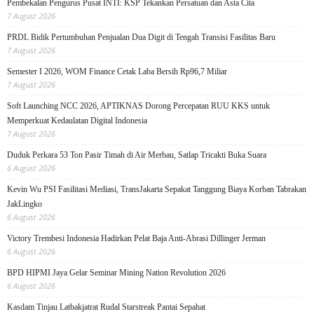
Pembekalan Pengurus Pusat INTI: KSP Tekankan Persatuan dan Asta Cita
7 August 2026
PRDL Bidik Pertumbuhan Penjualan Dua Digit di Tengah Transisi Fasilitas Baru
7 August 2026
Semester I 2026, WOM Finance Cetak Laba Bersih Rp96,7 Miliar
7 August 2026
Soft Launching NCC 2026, APTIKNAS Dorong Percepatan RUU KKS untuk
Memperkuat Kedaulatan Digital Indonesia
7 August 2026
Duduk Perkara 53 Ton Pasir Timah di Air Merbau, Satlap Tricakti Buka Suara
6 August 2026
Kevin Wu PSI Fasilitasi Mediasi, TransJakarta Sepakat Tanggung Biaya Korban Tabrakan
JakLingko
6 August 2026
Victory Trembesi Indonesia Hadirkan Pelat Baja Anti-Abrasi Dillinger Jerman
6 August 2026
BPD HIPMI Jaya Gelar Seminar Mining Nation Revolution 2026
6 August 2026
Kasdam Tinjau Latbakjatrat Rudal Starstreak Pantai Sepahat