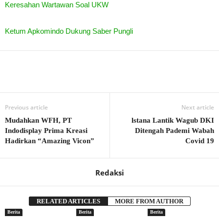
Keresahan Wartawan Soal UKW
Ketum Apkomindo Dukung Saber Pungli
Previous article
Next article
Mudahkan WFH, PT
lstana Lantik Wagub DKI
Indodisplay Prima Kreasi
Ditengah Pademi Wabah
Hadirkan “Amazing Vicon”
Covid 19
Redaksi
RELATED ARTICLES
MORE FROM AUTHOR
Berita
Berita
Berita