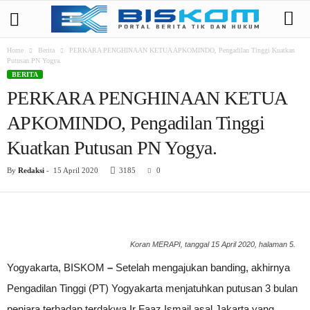
Home
Berita
PERKARA PENGHINAAN KETUA APKOMINDO, Pengadilan Tinggi Kuatkan
Putusan PN Yogya.
BERITA
PERKARA PENGHINAAN KETUA
APKOMINDO, Pengadilan Tinggi
Kuatkan Putusan PN Yogya.
By
Redaksi
-
15 April 2020
3185
0
Koran MERAPI, tanggal 15 April 2020, halaman 5.
Yogyakarta, BISKOM
–
Setelah mengajukan banding, akhirnya
Pengadilan Tinggi (PT) Yogyakarta menjatuhkan putusan 3 bulan
penjara terhadap terdakwa Ir Faaz Ismail asal Jakarta yang