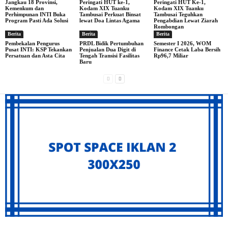
Jangkau 18 Provinsi,
Peringati HUT ke-1,
Peringati HUT Ke-1,
Kemenkum dan
Kodam XIX Tuanku
Kodam XIX Tuanku
Perhimpunan INTI Buka
Tambusai Perkuat Binsat
Tambusai Teguhkan
Program Pasti Ada Solusi
lewat Doa Lintas Agama
Pengabdian Lewat Ziarah
Rombongan
Berita
Berita
Berita
Pembekalan Pengurus
PRDL Bidik Pertumbuhan
Semester I 2026, WOM
Pusat INTI: KSP Tekankan
Penjualan Dua Digit di
Finance Cetak Laba Bersih
Persatuan dan Asta Cita
Tengah Transisi Fasilitas
Rp96,7 Miliar
Baru