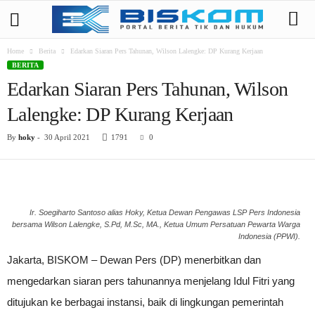
Home
Berita
Edarkan Siaran Pers Tahunan, Wilson Lalengke: DP Kurang Kerjaan
BERITA
Edarkan Siaran Pers Tahunan, Wilson
Lalengke: DP Kurang Kerjaan
By
hoky
-
30 April 2021
1791
0
Ir. Soegiharto Santoso alias Hoky, Ketua Dewan Pengawas LSP Pers Indonesia
bersama Wilson Lalengke, S.Pd, M.Sc, MA., Ketua Umum Persatuan Pewarta Warga
Indonesia (PPWI).
Jakarta, BISKOM – Dewan Pers (DP) menerbitkan dan
mengedarkan siaran pers tahunannya menjelang Idul Fitri yang
ditujukan ke berbagai instansi, baik di lingkungan pemerintah