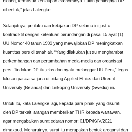
bidang, termasuk kehidupan ekonominya. Itulah pentingnya DP
dibentuk,” jelas Lalengke.
Selanjutnya, perilaku dan kebijakan DP selama ini justru
kontradiktif dengan ketentuan perundangan di pasal 15 ayat (1)
UU Nomor 40 tahun 1999 yang mewajibkan DP meningkatkan
kuantitas pers di tanah air. “Yang dilakukan justru menghambat
perkembangan dan pertambahan media-media dan organisasi
pers. Tindakan DP itu jelas dan nyata melanggar UU Pers,” tegas
lulusan pasca sarjana di bidang Applied Ethics dari Utrecht
University (Belanda) dan Linkoping University (Swedia) ini.
Untuk itu, kata Lalengke lagi, kepada para pihak yang disurati
oleh DP terkait larangan memberikan THR kepada wartawan,
agar mengabaikan surat edaran nomor: 01/DP/K/IV/2021
dimaksud. Menurutnya, surat itu merupakan bentuk arogansi dan