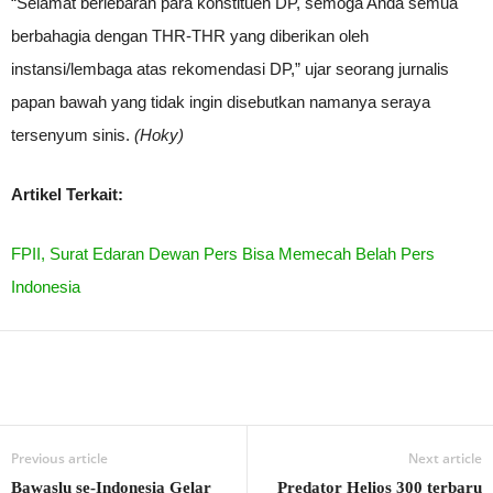
“Selamat berlebaran para konstituen DP, semoga Anda semua
berbahagia dengan THR-THR yang diberikan oleh
instansi/lembaga atas rekomendasi DP,” ujar seorang jurnalis
papan bawah yang tidak ingin disebutkan namanya seraya
tersenyum sinis.
(Hoky)
Artikel Terkait:
FPII, Surat Edaran Dewan Pers Bisa Memecah Belah Pers
Indonesia
Previous article
Next article
Bawaslu se-Indonesia Gelar
Predator Helios 300 terbaru