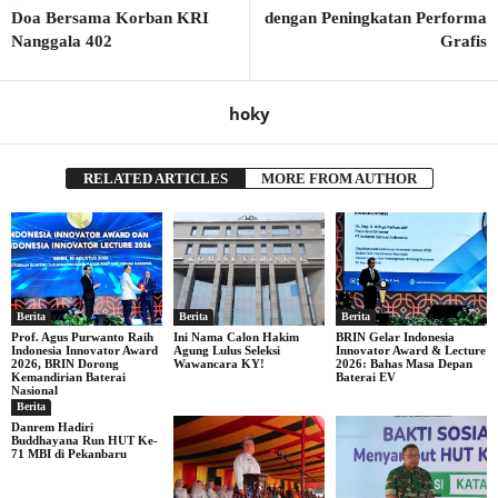
Doa Bersama Korban KRI
dengan Peningkatan Performa
Nanggala 402
Grafis
hoky
RELATED ARTICLES
MORE FROM AUTHOR
Berita
Berita
Berita
Prof. Agus Purwanto Raih
Ini Nama Calon Hakim
BRIN Gelar Indonesia
Indonesia Innovator Award
Agung Lulus Seleksi
Innovator Award & Lecture
2026, BRIN Dorong
Wawancara KY!
2026: Bahas Masa Depan
Kemandirian Baterai
Baterai EV
Nasional
Berita
Danrem Hadiri
Buddhayana Run HUT Ke-
71 MBI di Pekanbaru