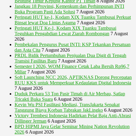
Belitung Timur Kepung Kantor PT Timah
8 August 2026
Jangkau 18 Provinsi, Kemenkum dan Perhimpunan INTI
Buka Program Pasti Ada Solusi
7 August 2026
Peringati HUT ke-1, Kodam XIX Tuanku Tambusai Perkuat
Binsat lewat Doa Lintas Agama
7 August 2026
Peringati HUT Ke-1, Kodam XIX Tuanku Tambusai
Teguhkan Pengabdian Lewat Ziarah Rombongan
7 August
2026
Pembekalan Pengurus Pusat INTI: KSP Tekankan Persatuan
dan Asta Cita
7 August 2026
PRDL Bidik Pertumbuhan Penjualan Dua Digit di Tengah
Transisi Fasilitas Baru
7 August 2026
Semester I 2026, WOM Finance Cetak Laba Bersih Rp96,7
Miliar
7 August 2026
Soft Launching NCC 2026, APTIKNAS Dorong Percepatan
RUU KKS untuk Memperkuat Kedaulatan Digital Indonesia
7 August 2026
Duduk Perkara 53 Ton Pasir Timah di Air Merbau, Satlap
Tricakti Buka Suara
6 August 2026
Kevin Wu PSI Fasilitasi Mediasi, TransJakarta Sepakat
Tanggung Biaya Korban Tabrakan JakLingko
6 August 2026
Victory Trembesi Indonesia Hadirkan Pelat Baja Anti-Abrasi
Dillinger Jerman
6 August 2026
BPD HIPMI Jaya Gelar Seminar Mining Nation Revolution
2026
6 August 2026