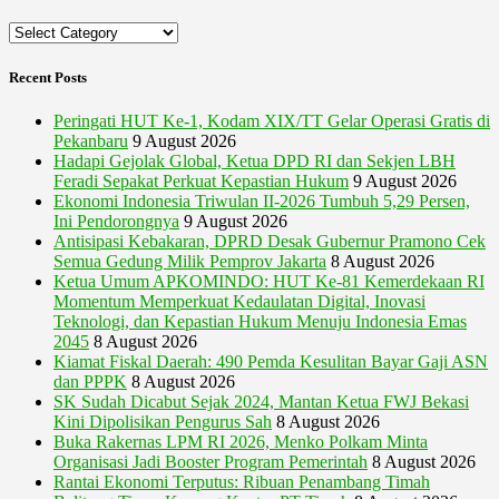
Categories
Recent Posts
Peringati HUT Ke-1, Kodam XIX/TT Gelar Operasi Gratis di
Pekanbaru
9 August 2026
Hadapi Gejolak Global, Ketua DPD RI dan Sekjen LBH
Feradi Sepakat Perkuat Kepastian Hukum
9 August 2026
Ekonomi Indonesia Triwulan II-2026 Tumbuh 5,29 Persen,
Ini Pendorongnya
9 August 2026
Antisipasi Kebakaran, DPRD Desak Gubernur Pramono Cek
Semua Gedung Milik Pemprov Jakarta
8 August 2026
Ketua Umum APKOMINDO: HUT Ke-81 Kemerdekaan RI
Momentum Memperkuat Kedaulatan Digital, Inovasi
Teknologi, dan Kepastian Hukum Menuju Indonesia Emas
2045
8 August 2026
Kiamat Fiskal Daerah: 490 Pemda Kesulitan Bayar Gaji ASN
dan PPPK
8 August 2026
SK Sudah Dicabut Sejak 2024, Mantan Ketua FWJ Bekasi
Kini Dipolisikan Pengurus Sah
8 August 2026
Buka Rakernas LPM RI 2026, Menko Polkam Minta
Organisasi Jadi Booster Program Pemerintah
8 August 2026
Rantai Ekonomi Terputus: Ribuan Penambang Timah