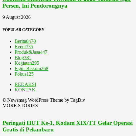
Persen, Ini Pendorongnya
9 August 2026
POPULAR CATEGORY
Berita
8470
Event
735
Produk&Jasa
447
Blog
381
Kegiatan
295
Figur Biskom
268
Fokus
125
REDAKSI
KONTAK
© Newsmag WordPress Theme by TagDiv
MORE STORIES
Peringati HUT Ke-1, Kodam XIX/TT Gelar Operasi
Gratis di Pekanbaru