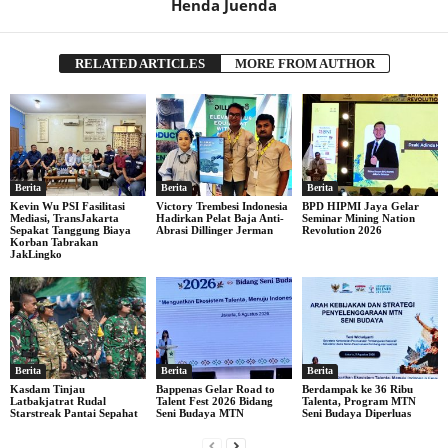
Henda Juenda
RELATED ARTICLES
MORE FROM AUTHOR
Berita
Berita
Berita
Kevin Wu PSI Fasilitasi
Victory Trembesi Indonesia
BPD HIPMI Jaya Gelar
Mediasi, TransJakarta
Hadirkan Pelat Baja Anti-
Seminar Mining Nation
Sepakat Tanggung Biaya
Abrasi Dillinger Jerman
Revolution 2026
Korban Tabrakan
JakLingko
Berita
Berita
Berita
Kasdam Tinjau
Bappenas Gelar Road to
Berdampak ke 36 Ribu
Latbakjatrat Rudal
Talent Fest 2026 Bidang
Talenta, Program MTN
Starstreak Pantai Sepahat
Seni Budaya MTN
Seni Budaya Diperluas