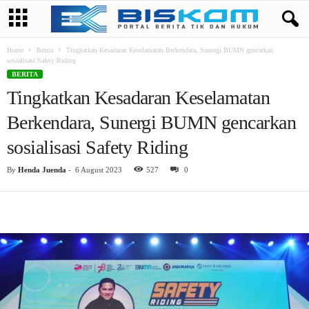
Home
Berita
Tingkatkan Kesadaran Keselamatan Berkendara, Sunergi BUMN gencarkan
sosialisasi Safety Riding
BERITA
Tingkatkan Kesadaran Keselamatan
Berkendara, Sunergi BUMN gencarkan
sosialisasi Safety Riding
By
Henda Juenda
-
6 August 2023
527
0