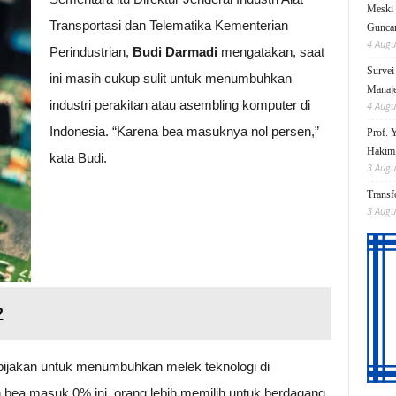
Meski 
Transportasi dan Telematika Kementerian
Gunc
4 Augu
Perindustrian,
Budi Darmadi
mengatakan, saat
Survei
ini masih cukup sulit untuk menumbuhkan
Manaje
industri perakitan atau asembling komputer di
4 Augu
Indonesia. “Karena bea masuknya nol persen,”
Prof. 
Hakim,
kata Budi.
3 Augu
Transf
3 Augu
?
ijakan untuk menumbuhkan melek teknologi di
bea masuk 0% ini, orang lebih memilih untuk berdagang.