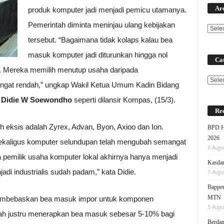
Ar
produk komputer jadi menjadi pemicu utamanya.
Pemerintah diminta meninjau ulang kebijakan
tersebut. “Bagaimana tidak kolaps kalau bea
masuk komputer jadi diturunkan hingga nol
Cat
ng. Mereka memilih menutup usaha daripada
Categ
ngat rendah,” ungkap Wakil Ketua Umum Kadin Bidang
,
Didie W Soewondho
seperti dilansir Kompas, (15/3).
Rec
h eksis adalah Zyrex, Advan, Byon, Axioo dan Ion.
BPD HI
2026
ekaligus komputer selundupan telah mengubah semangat
6 Augu
a pemilik usaha komputer lokal akhirnya hanya menjadi
Kasdam
i industrialis sudah padam,” kata Didie.
5 Augu
Bappen
MTN
membebaskan bea masuk impor untuk komponen
5 Augu
tah justru menerapkan bea masuk sebesar 5-10% bagi
Berdam