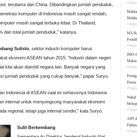
4 Augu
por, terutama dari China. Dibandingkan jumlah penduduk,
Mahkam
netrasi komputer di Indonesia masih sangat rendah,
Melalu
mputer masih sangat terbuka lebar. Di Thailand,
4 Augu
% dari total jumlah penduduk,” katanya.
MA Rai
Peradi
4 Augu
bang Sulisto
, sektor industri komputer harus
IMO-I
kat ekonomi ASEAN tahun 2015. “Industri dalam negeri
Makas
sial kita akan diambil negara lain. Banyak negara yang
4 Augu
si jumlah penduduk yang cukup banyak,” papar Suryo.
Pering
Donor
4 Augu
 Indonesia di ASEAN saat ini seharusnya Indonesia
Wakaf 
an internal untuk menyongsong masyarakat ekonomi
Menuju
4 Augu
regional, tetapi juga internal sendiri,” kata Suryo.
AIPI d
Pahlaw
Sulit Berkembang
4 Augu
Sementara itu Direktur Jenderal Industri Alat