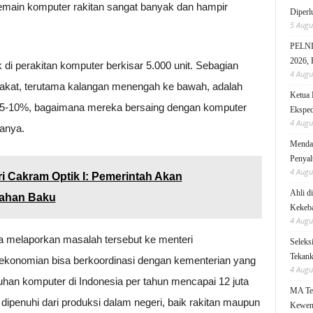
emain komputer rakitan sangat banyak dan hampir
Diperl
5 Augu
PELNI 
2026, 
di perakitan komputer berkisar 5.000 unit. Sebagian
4 Augu
akat, terutama kalangan menengah ke bawah, adalah
Ketua 
ja 5-10%, bagaimana mereka bersaing dengan komputer
Eksped
4 Augu
tanya.
Mendag
Penyal
4 Augu
i Cakram Optik I: Pemerintah Akan
Ahli d
Bahan Baku
Kekeb
4 Augu
a melaporkan masalah tersebut ke menteri
Seleks
Tekanka
rekonomian bisa berkoordinasi dengan kementerian yang
4 Augu
tuhan komputer di Indonesia per tahun mencapai 12 juta
MA Teg
dipenuhi dari produksi dalam negeri, baik rakitan maupun
Kewen