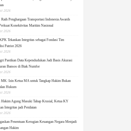
uas
st 2026
Raih Penghargaan Transportasi Indonesia Awards
Perkuat Konektivitas Maritim Nasional
st 2026
KPK Tekankan Integritas sebagai Fondasi Tim
isi Patriot 2026
st 2026
ri Pastikan Data Kependudukan Jadi Basis Akurasi
uran Bansos di Biak Numfor
st 2026
i MK: Izin Ketua MA untuk Tangkap Hakim Bukan
alan Hukum
st 2026
i Hakim Agung Masuki Tahap Krusial, Ketua KY
n Integritas jadi Penilaian
st 2026
askan Penentuan Kerugian Keuangan Negara Menjadi
angan Hakim