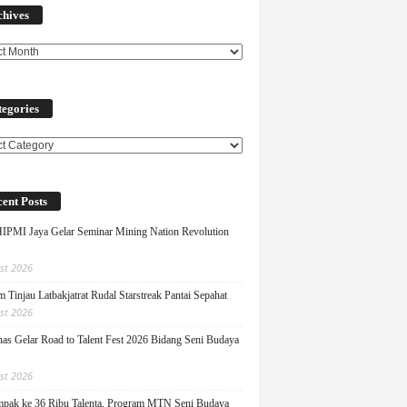
chives
egories
ories
ent Posts
PMI Jaya Gelar Seminar Mining Nation Revolution
st 2026
 Tinjau Latbakjatrat Rudal Starstreak Pantai Sepahat
st 2026
as Gelar Road to Talent Fest 2026 Bidang Seni Budaya
st 2026
pak ke 36 Ribu Talenta, Program MTN Seni Budaya