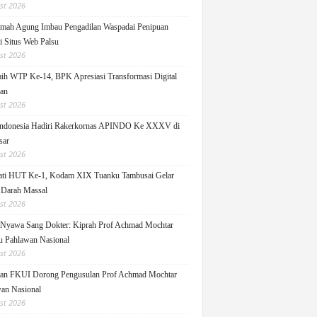
st 2026
ah Agung Imbau Pengadilan Waspadai Penipuan
i Situs Web Palsu
st 2026
h WTP Ke-14, BPK Apresiasi Transformasi Digital
lan
st 2026
ndonesia Hadiri Rakerkornas APINDO Ke XXXV di
sar
st 2026
ati HUT Ke-1, Kodam XIX Tuanku Tambusai Gelar
 Darah Massal
st 2026
Nyawa Sang Dokter: Kiprah Prof Achmad Mochtar
 Pahlawan Nasional
st 2026
an FKUI Dorong Pengusulan Prof Achmad Mochtar
an Nasional
st 2026