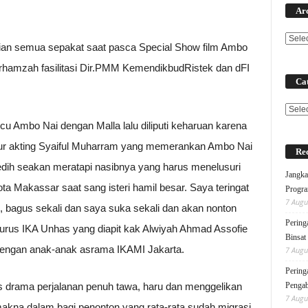
Ar
an semua sepakat saat pasca Special Show film Ambo
urhamzah fasilitasi Dir.PMM KemendikbudRistek dan dFI
Cat
Categ
ucu Ambo Nai dengan Malla lalu diliputi keharuan karena
tur akting Syaiful Muharram yang memerankan Ambo Nai
Rec
sedih seakan meratapi nasibnya yang harus menelusuri
Jangka
ota Makassar saat sang isteri hamil besar. Saya teringat
Progra
7 Augu
, bagus sekali dan saya suka sekali dan akan nonton
Pering
urus IKA Unhas yang diapit kak Alwiyah Ahmad Assofie
Binsat
engan anak-anak asrama IKAMI Jakarta.
7 Augu
Pering
as drama perjalanan penuh tawa, haru dan menggelikan
Pengab
7 Augu
na dalam bagi penonton yang rata-rata sudah migrasi