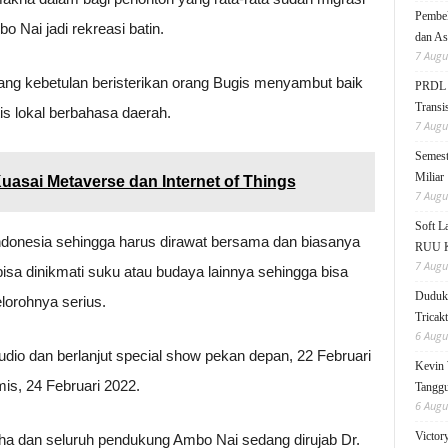
Pembek
o Nai jadi rekreasi batin.
dan As
7 Augu
ang kebetulan beristerikan orang Bugis menyambut baik
PRDL B
Transis
tis lokal berbahasa daerah.
7 Augu
Semest
Miliar
uasai Metaverse dan Internet of Things
7 Augu
Soft 
ndonesia sehingga harus dirawat bersama dan biasanya
RUU KK
7 Augu
bisa dinikmati suku atau budaya lainnya sehingga bisa
Duduk 
lorohnya serius.
Tricak
6 Augu
dio dan berlanjut special show pekan depan, 22 Februari
Kevin 
is, 24 Februari 2022.
Tanggu
6 Augu
Victor
cha dan seluruh pendukung Ambo Nai sedang dirujab Dr.