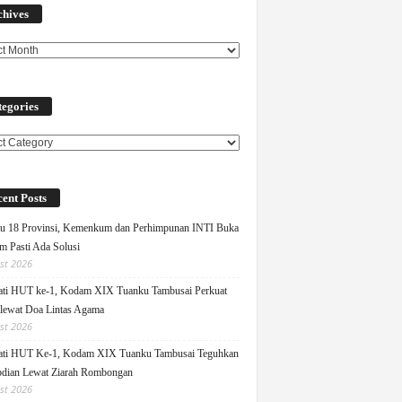
chives
egories
ories
ent Posts
u 18 Provinsi, Kemenkum dan Perhimpunan INTI Buka
m Pasti Ada Solusi
st 2026
ati HUT ke-1, Kodam XIX Tuanku Tambusai Perkuat
 lewat Doa Lintas Agama
st 2026
ati HUT Ke-1, Kodam XIX Tuanku Tambusai Teguhkan
dian Lewat Ziarah Rombongan
st 2026