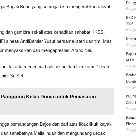
Dillin
agai Bupati Bone yang semoga bisa mengerahkan rakyat
6 Augu
.
BPD HI
2026
6 Augu
ing dan gembira sekali atas kehadiran sahabat KKSS,
Kasdam
I sineas AndiBahtiar Yusuf bersama isteri dan tim, Mas
5 Augu
adir menyaksikan dan mengapresiasi Ambo Nai.
Bappen
MTN
5 Augu
an Jakarta menerima baik pesan dari film kami, ” ucap
Berdam
enior SulSeL.
Diperl
5 Augu
ai Panggung Kelas Dunia untuk Pemasaran
PELNI 
2026, 
4 Augu
Ketua 
gga pemandangan Bajoe dan dari atas likak likuk kayak
Eksped
4 Augu
ai dan sahabatnya Malla indah dan mengundang decak