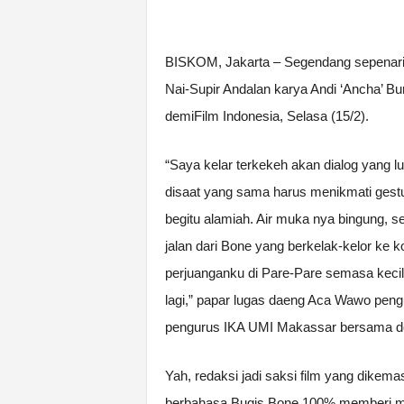
BISKOM, Jakarta – Segendang sepenari
Nai-Supir Andalan karya Andi ‘Ancha’ B
demiFilm Indonesia, Selasa (15/2).
“Saya kelar terkekeh akan dialog yang l
disaat yang sama harus menikmati ges
begitu alamiah. Air muka nya bingung, 
jalan dari Bone yang berkelak-kelor ke k
perjuanganku di Pare-Pare semasa kecil
lagi,” papar lugas daeng Aca Wawo peng
pengurus IKA UMI Makassar bersama d
Yah, redaksi jadi saksi film yang dikem
berbahasa Bugis Bone 100% memberi mak