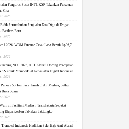
alan Pengurus Pusat INTI: KSP Tekankan Persatuan
ta Cita
st 2026
idik Pertumbuhan Penjualan Dua Digit di Tengah
i Fasilitas Baru
st 2026
er I 2026, WOM Finance Cetak Laba Bersih Rp96,7
st 2026
Launching NCC 2026, APTIKNAS Dorong Percepatan
S untuk Memperkuat Kedaulatan Digital Indonesia
st 2026
Perkara 53 Ton Pasir Timah di Air Merbau, Satlap
ti Buka Suara
st 2026
Wu PSI Fasilitasi Mediasi, TransJakarta Sepakat
ng Biaya Korban Tabrakan JakLingko
st 2026
y Trembesi Indonesia Hadirkan Pelat Baja Anti-Abrasi