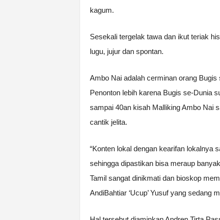
kagum.
Sesekali tergelak tawa dan ikut teriak h
lugu, jujur dan spontan.
Ambo Nai adalah cerminan orang Bugis s
Penonton lebih karena Bugis se-Dunia su
sampai 40an kisah Malliking Ambo Nai 
cantik jelita.
“Konten lokal dengan kearifan lokalnya 
sehingga dipastikan bisa meraup banyak 
Tamil sangat dinikmati dan bioskop mem
AndiBahtiar ‘Ucup’ Yusuf yang sedang me
Hal tersebut diaminkan Andren Tirta Pas