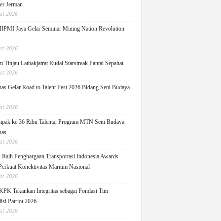
ger Jerman
st 2026
PMI Jaya Gelar Seminar Mining Nation Revolution
st 2026
 Tinjau Latbakjatrat Rudal Starstreak Pantai Sepahat
st 2026
as Gelar Road to Talent Fest 2026 Bidang Seni Budaya
st 2026
pak ke 36 Ribu Talenta, Program MTN Seni Budaya
uas
st 2026
Raih Penghargaan Transportasi Indonesia Awards
Perkuat Konektivitas Maritim Nasional
st 2026
KPK Tekankan Integritas sebagai Fondasi Tim
isi Patriot 2026
st 2026