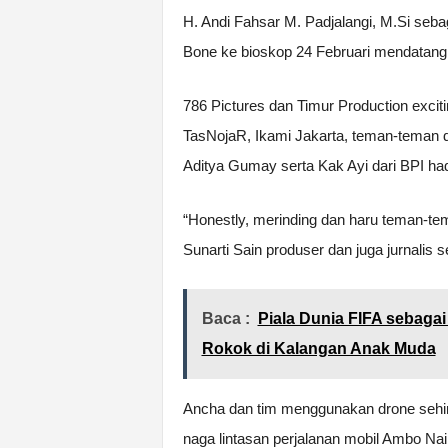
H. Andi Fahsar M. Padjalangi, M.Si seb
Bone ke bioskop 24 Februari mendatang
786 Pictures dan Timur Production excit
TasNojaR, Ikami Jakarta, teman-teman dF
Aditya Gumay serta Kak Ayi dari BPI h
“Honestly, merinding dan haru teman-tem
Sunarti Sain produser dan juga jurnalis s
Baca :
Piala Dunia FIFA sebag
Rokok di Kalangan Anak Muda
Ancha dan tim menggunakan drone sehin
naga lintasan perjalanan mobil Ambo N