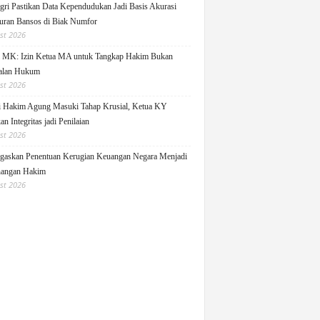
ri Pastikan Data Kependudukan Jadi Basis Akurasi
uran Bansos di Biak Numfor
st 2026
i MK: Izin Ketua MA untuk Tangkap Hakim Bukan
alan Hukum
st 2026
i Hakim Agung Masuki Tahap Krusial, Ketua KY
n Integritas jadi Penilaian
st 2026
askan Penentuan Kerugian Keuangan Negara Menjadi
angan Hakim
st 2026