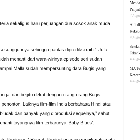
Mendag
Penyal
4 Augu
isteria sekaligus haru perjuangan dua sosok anak muda
Ahli d
Kekeb
4 Augu
Seleks
esungguhnya sehingga pantas diprediksi raih 1 Juta
Tekanka
dah menanti dari wara-wirinya episode seri sudah
4 Augu
sampai Malla sudah mempersunting dara Bugis yang
MA Teg
Kewen
4 Augu
sangat dan begitu dekat dengan orang-orang Bugis
penonton. Laiknya film-film India berbahasa Hindi atau
bludak dan banyak yang diproduksi sequelnya,” sahut
nanti tayangnya film terbarunya ‘Baby Blues’.
utri Produser 7 Rumah Production yang menikmati cerita