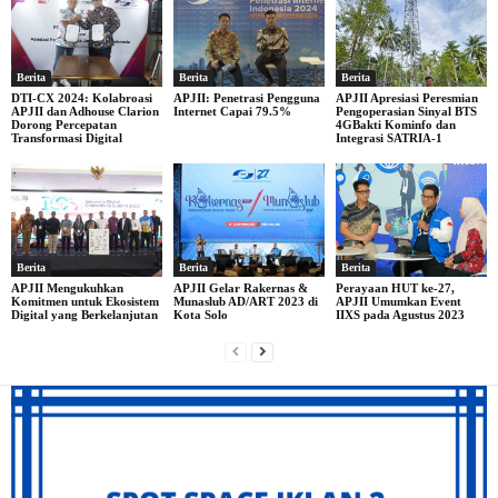
Berita
Berita
Berita
DTI-CX 2024: Kolabroasi
APJII: Penetrasi Pengguna
APJII Apresiasi Peresmian
APJII dan Adhouse Clarion
Internet Capai 79.5%
Pengoperasian Sinyal BTS
Dorong Percepatan
4GBakti Kominfo dan
Transformasi Digital
Integrasi SATRIA-1
Berita
Berita
Berita
APJII Mengukuhkan
APJII Gelar Rakernas &
Perayaan HUT ke-27,
Komitmen untuk Ekosistem
Munaslub AD/ART 2023 di
APJII Umumkan Event
Digital yang Berkelanjutan
Kota Solo
IIXS pada Agustus 2023