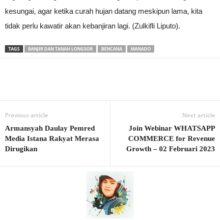
kesungai, agar ketika curah hujan datang meskipun lama, kita
tidak perlu kawatir akan kebanjiran lagi. (Zulkifli Liputo).
TAGS
BANJIR DAN TANAH LONGSOR
BENCANA
MANADO
Previous article
Next article
Armansyah Daulay Pemred
Join Webinar WHATSAPP
Media Istana Rakyat Merasa
COMMERCE for Revenue
Dirugikan
Growth – 02 Februari 2023