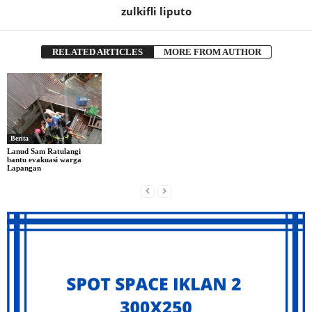
zulkifli liputo
RELATED ARTICLES
MORE FROM AUTHOR
Berita
Lanud Sam Ratulangi
bantu evakuasi warga
Lapangan