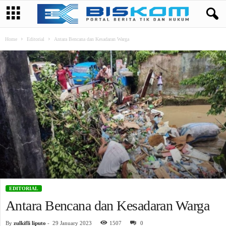
Home
Editorial
Antara Bencana dan Kesadaran Warga
EDITORIAL
Antara Bencana dan Kesadaran Warga
By
zulkifli liputo
-
29 January 2023
1507
0