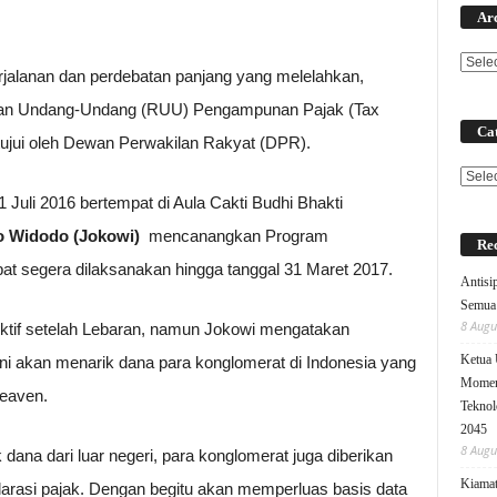
Ar
jalanan dan perdebatan panjang yang melelahkan,
angan Undang-Undang (RUU) Pengampunan Pajak (Tax
Cat
jui oleh Dewan Perwakilan Rakyat (DPR).
Categ
1 Juli 2016 bertempat di Aula Cakti Budhi Bhakti
o Widodo
(Jokowi)
mencanangkan Program
Rec
t segera dilaksanakan hingga tanggal 31 Maret 2017.
Antisi
Semua 
8 Augu
fektif setelah Lebaran, namun Jokowi mengatakan
Ketua
ni akan menarik dana para konglomerat di Indonesia yang
Moment
heaven.
Teknol
2045
8 Augu
dana dari luar negeri, para konglomerat juga diberikan
Kiamat
arasi pajak. Dengan begitu akan memperluas basis data