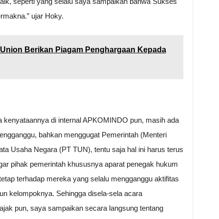
ik, seperti yang selalu saya sampaikan bahwa Sukses
rmakna.” ujar Hoky.
t Union Berikan Piagam Penghargaan Kepada
da kenyataannya di internal APKOMINDO pun, masih ada
 mengganggu, bahkan menggugat Pemerintah (Menteri
ta Usaha Negara (PT TUN), tentu saja hal ini harus terus
agar pihak pemerintah khususnya aparat penegak hukum
etap terhadap mereka yang selalu mengganggu aktifitas
pun kelompoknya. Sehingga disela-sela acara
ak pun, saya sampaikan secara langsung tentang