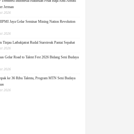
y Trembesi Indonesia Hadirkan Pelat Baja Anti-Abrasi
ger Jerman
st 2026
PMI Jaya Gelar Seminar Mining Nation Revolution
st 2026
 Tinjau Latbakjatrat Rudal Starstreak Pantai Sepahat
st 2026
as Gelar Road to Talent Fest 2026 Bidang Seni Budaya
st 2026
pak ke 36 Ribu Talenta, Program MTN Seni Budaya
uas
st 2026