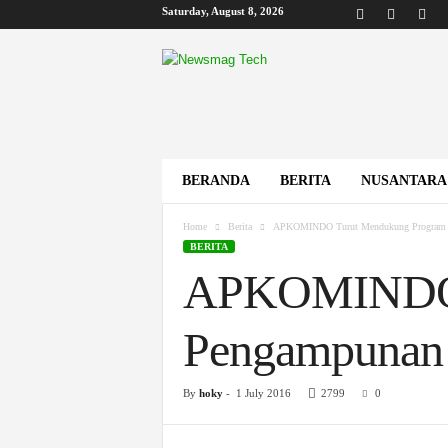
Saturday, August 8, 2026
B
i
s
k
o
m
BERANDA
BERITA
NUSANTARA
Home
Berita
APKOMINDO Turut Mendukung Program 
BERITA
APKOMINDO 
Pengampunan 
By
hoky
-
1 July 2016
2799
0