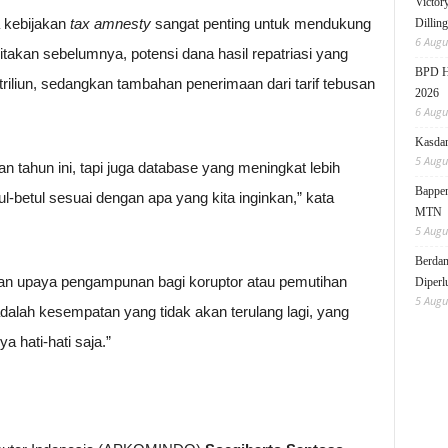
Victor
 kebijakan
tax amnesty
sangat penting untuk mendukung
Dillin
6 Augu
itakan sebelumnya, potensi dana hasil repatriasi yang
BPD HI
riliun, sedangkan tambahan penerimaan dari tarif tebusan
2026
6 Augu
Kasdam
5 Augu
n tahun ini, tapi juga database yang meningkat lebih
Bappen
l-betul sesuai dengan apa yang kita inginkan,” kata
MTN
5 Augu
Berdam
n upaya pengampunan bagi koruptor atau pemutihan
Diperl
5 Augu
dalah kesempatan yang tidak akan terulang lagi, yang
a hati-hati saja.”