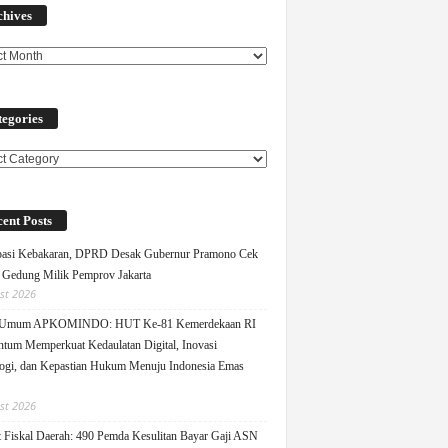
chives
egories
ories
ent Posts
pasi Kebakaran, DPRD Desak Gubernur Pramono Cek
Gedung Milik Pemprov Jakarta
st 2026
 Umum APKOMINDO: HUT Ke-81 Kemerdekaan RI
um Memperkuat Kedaulatan Digital, Inovasi
ogi, dan Kepastian Hukum Menuju Indonesia Emas
st 2026
 Fiskal Daerah: 490 Pemda Kesulitan Bayar Gaji ASN