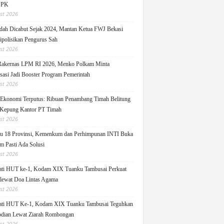
PPK
st 2026
ah Dicabut Sejak 2024, Mantan Ketua FWJ Bekasi
ipolisikan Pengurus Sah
st 2026
Rakernas LPM RI 2026, Menko Polkam Minta
sasi Jadi Booster Program Pemerintah
st 2026
 Ekonomi Terputus: Ribuan Penambang Timah Belitung
Kepung Kantor PT Timah
st 2026
u 18 Provinsi, Kemenkum dan Perhimpunan INTI Buka
m Pasti Ada Solusi
st 2026
ati HUT ke-1, Kodam XIX Tuanku Tambusai Perkuat
 lewat Doa Lintas Agama
st 2026
ati HUT Ke-1, Kodam XIX Tuanku Tambusai Teguhkan
dian Lewat Ziarah Rombongan
st 2026