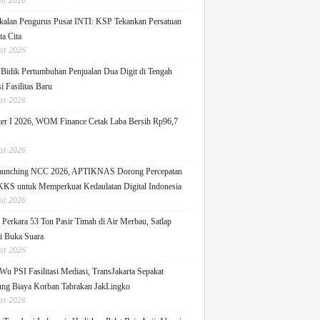
alan Pengurus Pusat INTI: KSP Tekankan Persatuan
ta Cita
st 2026
idik Pertumbuhan Penjualan Dua Digit di Tengah
i Fasilitas Baru
st 2026
er I 2026, WOM Finance Cetak Laba Bersih Rp96,7
st 2026
Launching NCC 2026, APTIKNAS Dorong Percepatan
S untuk Memperkuat Kedaulatan Digital Indonesia
st 2026
Perkara 53 Ton Pasir Timah di Air Merbau, Satlap
ti Buka Suara
st 2026
Wu PSI Fasilitasi Mediasi, TransJakarta Sepakat
ng Biaya Korban Tabrakan JakLingko
st 2026