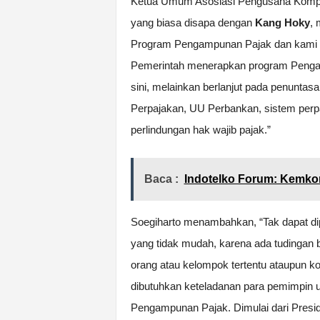
Ketua Umum Asosiasi Pengusaha Kom
yang biasa disapa dengan
Kang Hoky
,
Program Pengampunan Pajak dan kami 
Pemerintah menerapkan program Pengamp
sini, melainkan berlanjut pada penuntas
Perpajakan, UU Perbankan, sistem perpa
perlindungan hak wajib pajak.”
Baca :
Indotelko Forum: Kemkom
Soegiharto menambahkan, “Tak dapat di
yang tidak mudah, karena ada tudingan 
orang atau kelompok tertentu ataupun k
dibutuhkan keteladanan para pemimpin 
Pengampunan Pajak. Dimulai dari Presid