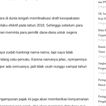
dan P
8 Augu
SK Sud
ra di dunia tengah memfinalisasi draft kesepakatan
Kini D
8 Augu
erlaku efektif pada tahun 2018. Sehingga sebelum para
Buka 
kowi meminta para pemilik dana-dana untuk segera
Organi
8 Augu
Rantai
aya sudah kantongi nama-nama, tapi saya tidak
Timur 
8 Augu
ndang satu-persatu. Karena namanya jelas, nyimpennya
Jangka
spor ada semuanya, jadi tidak usah nunggu sampai tahun
Progra
7 Augu
Pering
Binsat
7 Augu
Pering
gampunan pajak ini juga akan memberikan kenyamanan
Pengab
7 Augu