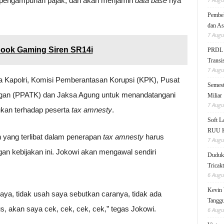
m pengampunan pajak, dan akan menjamin
data base
nya
Pembek
dan As
7 Augu
ook Gaming Siren SR14i
PRDL B
Transis
7 Augu
a Kapolri, Komisi Pemberantasan Korupsi (KPK), Pusat
Semest
ngan (PPATK) dan Jaksa Agung untuk menandatangani
Miliar
7 Augu
kan terhadap peserta
tax amnesty
.
Soft 
RUU KK
 yang terlibat dalam penerapan
tax amnesty
harus
7 Augu
an kebijakan ini. Jokowi akan mengawal sendiri
Duduk 
Tricak
6 Augu
Kevin 
aya, tidak usah saya sebutkan caranya, tidak ada
Tanggu
s, akan saya cek, cek, cek, cek,” tegas Jokowi.
6 Augu