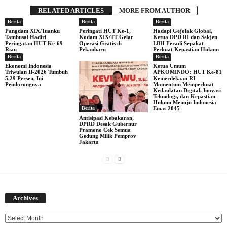
RELATED ARTICLES
MORE FROM AUTHOR
Berita
Berita
Berita
Pangdam XIX/Tuanku
Peringati HUT Ke-1,
Hadapi Gejolak Global,
Tambusai Hadiri
Kodam XIX/TT Gelar
Ketua DPD RI dan Sekjen
Peringatan HUT Ke-69
Operasi Gratis di
LBH Feradi Sepakat
Riau
Pekanbaru
Perkuat Kepastian Hukum
Berita
Berita
Ekonomi Indonesia
Ketua Umum
Triwulan II-2026 Tumbuh
APKOMINDO: HUT Ke-81
5,29 Persen, Ini
Kemerdekaan RI
Pendorongnya
Momentum Memperkuat
Kedaulatan Digital, Inovasi
Teknologi, dan Kepastian
Hukum Menuju Indonesia
Berita
Emas 2045
Antisipasi Kebakaran,
DPRD Desak Gubernur
Pramono Cek Semua
Gedung Milik Pemprov
Jakarta
Archives
Archives