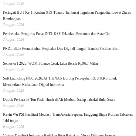
7 August 2026
Peringati HUT Ke-1, Kodam XIX Tuanku Tambusai Teguhkan Pengabdian Lewat Ziarah
Rombongan
7 August 2026
Pembekalan Pengurus Pusat INTI: KSP Tekankan Persatuan dan Asta Cita
7 August 2026
PRDL Bidik Pertumbuhan Penjualan Dua Digit di Tengah Transisi Fasilitas Baru
7 August 2026
Semester I 2026, WOM Finance Cetak Laba Bersih Rp96,7 Miliar
7 August 2026
Soft Launching NCC 2026, APTIKNAS Dorong Percepatan RUU KKS untuk
Memperkuat Kedaulatan Digital Indonesia
7 August 2026
Duduk Perkara 53 Ton Pasir Timah di Air Merbau, Satlap Tricakti Buka Suara
6 August 2026
Kevin Wu PSI Fasilitasi Mediasi, TransJakarta Sepakat Tanggung Biaya Korban Tabrakan
JakLingko
6 August 2026
Victory Trembesi Indonesia Hadirkan Pelat Baja Anti-Abrasi Dillinger Jerman