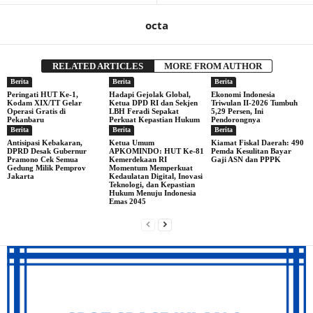
octa
RELATED ARTICLES
MORE FROM AUTHOR
Berita
Berita
Berita
Peringati HUT Ke-1,
Hadapi Gejolak Global,
Ekonomi Indonesia
Kodam XIX/TT Gelar
Ketua DPD RI dan Sekjen
Triwulan II-2026 Tumbuh
Operasi Gratis di
LBH Feradi Sepakat
5,29 Persen, Ini
Pekanbaru
Perkuat Kepastian Hukum
Pendorongnya
Berita
Berita
Berita
Antisipasi Kebakaran,
Ketua Umum
Kiamat Fiskal Daerah: 490
DPRD Desak Gubernur
APKOMINDO: HUT Ke-81
Pemda Kesulitan Bayar
Pramono Cek Semua
Kemerdekaan RI
Gaji ASN dan PPPK
Gedung Milik Pemprov
Momentum Memperkuat
Jakarta
Kedaulatan Digital, Inovasi
Teknologi, dan Kepastian
Hukum Menuju Indonesia
Emas 2045