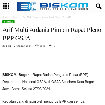
Home
Berita
Arif Multi Ardania Pimpin Rapat Pleno BPP GSJA
BERITA
Arif Multi Ardania Pimpin Rapat Pleno
BPP GSJA
By
octa
-
27 August 2024
1646
0
BISKOM
,
Bogor
– Rapat Badan Pengurus Pusat (BPP)
Departemen Nasional GSJA, di GSJA Betlehem Kota Bogor –
Jawa Barat, Selasa 27/08/2024
Kegiatan yang dihadiri oleh pengurus BPP dan semua