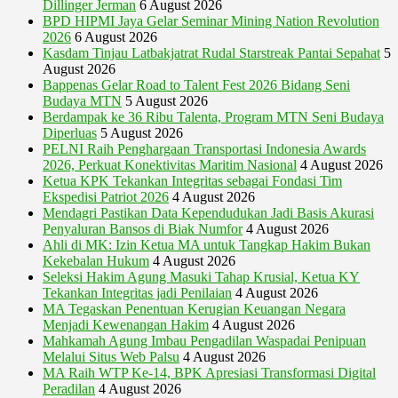
Dillinger Jerman
6 August 2026
BPD HIPMI Jaya Gelar Seminar Mining Nation Revolution
2026
6 August 2026
Kasdam Tinjau Latbakjatrat Rudal Starstreak Pantai Sepahat
5
August 2026
Bappenas Gelar Road to Talent Fest 2026 Bidang Seni
Budaya MTN
5 August 2026
Berdampak ke 36 Ribu Talenta, Program MTN Seni Budaya
Diperluas
5 August 2026
PELNI Raih Penghargaan Transportasi Indonesia Awards
2026, Perkuat Konektivitas Maritim Nasional
4 August 2026
Ketua KPK Tekankan Integritas sebagai Fondasi Tim
Ekspedisi Patriot 2026
4 August 2026
Mendagri Pastikan Data Kependudukan Jadi Basis Akurasi
Penyaluran Bansos di Biak Numfor
4 August 2026
Ahli di MK: Izin Ketua MA untuk Tangkap Hakim Bukan
Kekebalan Hukum
4 August 2026
Seleksi Hakim Agung Masuki Tahap Krusial, Ketua KY
Tekankan Integritas jadi Penilaian
4 August 2026
MA Tegaskan Penentuan Kerugian Keuangan Negara
Menjadi Kewenangan Hakim
4 August 2026
Mahkamah Agung Imbau Pengadilan Waspadai Penipuan
Melalui Situs Web Palsu
4 August 2026
MA Raih WTP Ke-14, BPK Apresiasi Transformasi Digital
Peradilan
4 August 2026