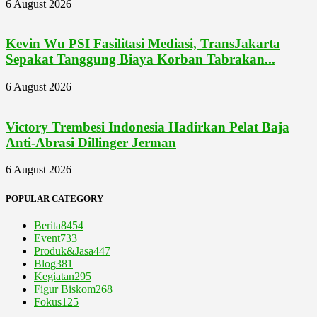
6 August 2026
Kevin Wu PSI Fasilitasi Mediasi, TransJakarta
Sepakat Tanggung Biaya Korban Tabrakan...
6 August 2026
Victory Trembesi Indonesia Hadirkan Pelat Baja
Anti-Abrasi Dillinger Jerman
6 August 2026
POPULAR CATEGORY
Berita
8454
Event
733
Produk&Jasa
447
Blog
381
Kegiatan
295
Figur Biskom
268
Fokus
125