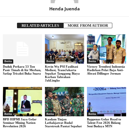
Henda Juenda
RELATED ARTICLES
MORE FROM AUTHOR
Berita
Berita
Berita
Duduk Perkara 53 Ton
Kevin Wu PSI Fasilitasi
Victory Trembesi Indonesia
Pasir Timah di Air Merbau,
Mediasi, TransJakarta
Hadirkan Pelat Baja Anti-
Satlap Tricakti Buka Suara
Sepakat Tanggung Biaya
Abrasi Dillinger Jerman
Korban Tabrakan
JakLingko
Berita
Berita
Berita
BPD HIPMI Jaya Gelar
Kasdam Tinjau
Bappenas Gelar Road to
Seminar Mining Nation
Latbakjatrat Rudal
Talent Fest 2026 Bidang
Revolution 2026
Starstreak Pantai Sepahat
Seni Budaya MTN