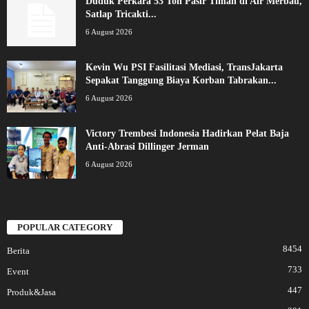
Duduk Perkara 53 Ton Pasir Timah di Air Merbau,
Satlap Tricakti...
6 August 2026
Kevin Wu PSI Fasilitasi Mediasi, TransJakarta
Sepakat Tanggung Biaya Korban Tabrakan...
6 August 2026
Victory Trembesi Indonesia Hadirkan Pelat Baja
Anti-Abrasi Dillinger Jerman
6 August 2026
POPULAR CATEGORY
8454
Berita
733
Event
447
Produk&Jasa