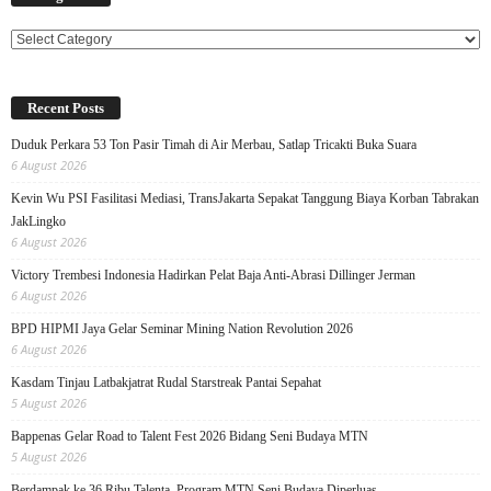
Categories
Recent Posts
Duduk Perkara 53 Ton Pasir Timah di Air Merbau, Satlap Tricakti Buka Suara
6 August 2026
Kevin Wu PSI Fasilitasi Mediasi, TransJakarta Sepakat Tanggung Biaya Korban Tabrakan
JakLingko
6 August 2026
Victory Trembesi Indonesia Hadirkan Pelat Baja Anti-Abrasi Dillinger Jerman
6 August 2026
BPD HIPMI Jaya Gelar Seminar Mining Nation Revolution 2026
6 August 2026
Kasdam Tinjau Latbakjatrat Rudal Starstreak Pantai Sepahat
5 August 2026
Bappenas Gelar Road to Talent Fest 2026 Bidang Seni Budaya MTN
5 August 2026
Berdampak ke 36 Ribu Talenta, Program MTN Seni Budaya Diperluas