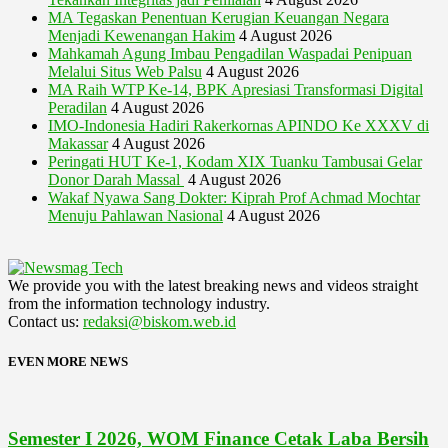
MA Tegaskan Penentuan Kerugian Keuangan Negara
Menjadi Kewenangan Hakim
4 August 2026
Mahkamah Agung Imbau Pengadilan Waspadai Penipuan
Melalui Situs Web Palsu
4 August 2026
MA Raih WTP Ke-14, BPK Apresiasi Transformasi Digital
Peradilan
4 August 2026
IMO-Indonesia Hadiri Rakerkornas APINDO Ke XXXV di
Makassar
4 August 2026
Peringati HUT Ke-1, Kodam XIX Tuanku Tambusai Gelar
Donor Darah Massal
4 August 2026
Wakaf Nyawa Sang Dokter: Kiprah Prof Achmad Mochtar
Menuju Pahlawan Nasional
4 August 2026
We provide you with the latest breaking news and videos straight
from the information technology industry.
Contact us:
redaksi@biskom.web.id
EVEN MORE NEWS
Semester I 2026, WOM Finance Cetak Laba Bersih