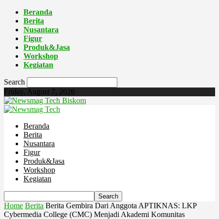
Beranda
Berita
Nusantara
Figur
Produk&Jasa
Workshop
Kegiatan
Search
Friday, August 7, 2026
Biskom
Beranda
Berita
Nusantara
Figur
Produk&Jasa
Workshop
Kegiatan
Home
Berita
Berita Gembira Dari Anggota APTIKNAS: LKP
Cybermedia College (CMC) Menjadi Akademi Komunitas