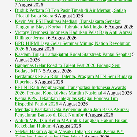
7 August 2026
Duduk Perkara 53 Ton Pasir Timah di Air Merbau, Satlap
Tricakti Buka Suara
6 August 2026
Kevin Wu PSI Fasilitasi Mediasi, TransJakarta Sepakat
Tanggung Biaya Korban Tabrakan JakLingko
6 August 2026
Victory Trembesi Indonesia Hadirkan Pelat Baja Anti-Abrasi
Dillinger Jerman
6 August 2026
BPD HIPMI Jaya Gelar Seminar Mining Nation Revolution
2026
6 August 2026
Kasdam Tinjau Latbakjatrat Rudal Starstreak Pantai Sepahat
5
August 2026
Bappenas Gelar Road to Talent Fest 2026 Bidang Seni
Budaya MTN
5 August 2026
Berdampak ke 36 Ribu Talenta, Program MTN Seni Budaya
Diperluas
5 August 2026
PELNI Raih Penghargaan Transportasi Indonesia Awards
2026, Perkuat Konektivitas Maritim Nasional
4 August 2026
Ketua KPK Tekankan Integritas sebagai Fondasi Tim
Ekspedisi Patriot 2026
4 August 2026
Mendagri Pastikan Data Kependudukan Jadi Basis Akurasi
Penyaluran Bansos di Biak Numfor
4 August 2026
Ahli di MK: Izin Ketua MA untuk Tangkap Hakim Bukan
Kekebalan Hukum
4 August 2026
Seleksi Hakim Agung Masuki Tahap Krusial, Ketua KY
Tekankan Integritas jadi Penilaian
4 August 2026