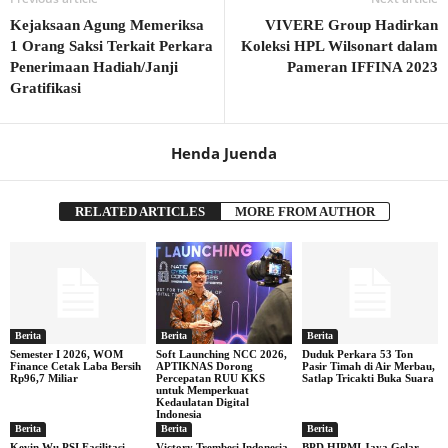
Kejaksaan Agung Memeriksa
VIVERE Group Hadirkan
1 Orang Saksi Terkait Perkara
Koleksi HPL Wilsonart dalam
Penerimaan Hadiah/Janji
Pameran IFFINA 2023
Gratifikasi
Henda Juenda
RELATED ARTICLES
MORE FROM AUTHOR
Berita
Berita
Berita
Semester I 2026, WOM
Soft Launching NCC 2026,
Duduk Perkara 53 Ton
Finance Cetak Laba Bersih
APTIKNAS Dorong
Pasir Timah di Air Merbau,
Rp96,7 Miliar
Percepatan RUU KKS
Satlap Tricakti Buka Suara
untuk Memperkuat
Kedaulatan Digital
Indonesia
Berita
Berita
Berita
Kevin Wu PSI Fasilitasi
Victory Trembesi Indonesia
BPD HIPMI Jaya Gelar