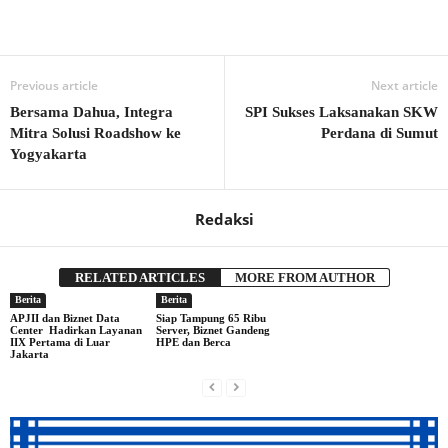
Previous article
Next article
Bersama Dahua, Integra
SPI Sukses Laksanakan SKW
Mitra Solusi Roadshow ke
Perdana di Sumut
Yogyakarta
Redaksi
RELATED ARTICLES
MORE FROM AUTHOR
Berita
Berita
APJII dan Biznet Data
Siap Tampung 65 Ribu
Center Hadirkan Layanan
Server, Biznet Gandeng
IIX Pertama di Luar
HPE dan Berca
Jakarta