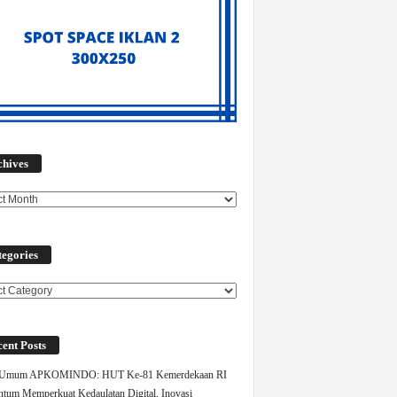
Archives
chives
egories
ories
ent Posts
 Umum APKOMINDO: HUT Ke-81 Kemerdekaan RI
um Memperkuat Kedaulatan Digital, Inovasi