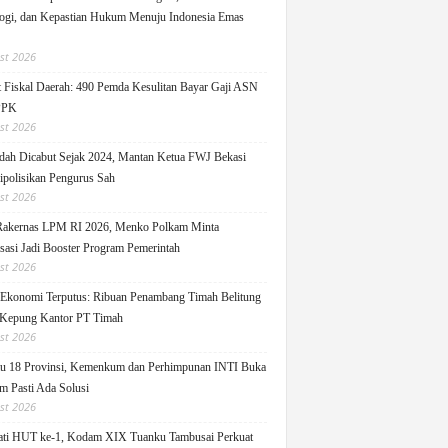
ogi, dan Kepastian Hukum Menuju Indonesia Emas
st 2026
 Fiskal Daerah: 490 Pemda Kesulitan Bayar Gaji ASN
PPK
st 2026
ah Dicabut Sejak 2024, Mantan Ketua FWJ Bekasi
ipolisikan Pengurus Sah
st 2026
Rakernas LPM RI 2026, Menko Polkam Minta
sasi Jadi Booster Program Pemerintah
st 2026
 Ekonomi Terputus: Ribuan Penambang Timah Belitung
Kepung Kantor PT Timah
st 2026
u 18 Provinsi, Kemenkum dan Perhimpunan INTI Buka
m Pasti Ada Solusi
st 2026
ati HUT ke-1, Kodam XIX Tuanku Tambusai Perkuat