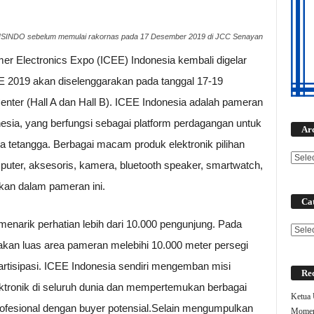
ISINDO sebelum memulai rakornas pada 17 Desember 2019 di JCC Senayan
er Electronics Expo (ICEE) Indonesia kembali digelar
EE 2019 akan diselenggarakan pada tanggal 17-19
nter (Hall A dan Hall B). ICEE Indonesia adalah pameran
nesia, yang berfungsi sebagai platform perdagangan untuk
Ar
a tetangga. Berbagai macam produk elektronik pilihan
omputer, aksesoris, kamera, bluetooth speaker, smartwatch,
akan dalam pameran ini.
Cat
enarik perhatian lebih dari 10.000 pengunjung. Pada
Categ
kan luas area pameran melebihi 10.000 meter persegi
artisipasi. ICEE Indonesia sendiri mengemban misi
Rec
ktronik di seluruh dunia dan mempertemukan berbagai
Ketua
rofesional dengan buyer potensial.Selain mengumpulkan
Moment