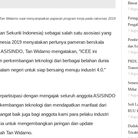
Binsat
7 Augu
Pering
an Widarno saat menyampaikan paparan program kerja pada rakornas 2019
Pengab
7 Augu
n Sekuriti Indonesia) sebagai salah satu asosiasi yang
Pembek
esia 2019 menyatakan perlunya pameran berskala
dan As
m ASISINDO, Tan Widarno mengatakan, “ICEE ini
7 Augu
 perkembangan teknologi dari berbagai belahan dunia
PRDL B
Transis
lam negeri untuk siap bersaing menuju industri 4.0.”
7 Augu
Semest
Miliar
7 Augu
rpartisipasi dengan mengajak seluruh anggota ASISINDO
erkembangan teknologi dan mendapatkan manfaat dari
Soft 
RUU KK
ngat baik juga bagi anggota kami para pelaku industri
7 Augu
nesia untuk mengembangkan jaringan dan update
Duduk 
mbah Tan Widarno.
Tricak