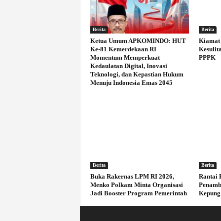
Berita
Berita
Ketua Umum APKOMINDO: HUT
Kiamat 
Ke-81 Kemerdekaan RI
Kesulit
Momentum Memperkuat
PPPK
Kedaulatan Digital, Inovasi
Teknologi, dan Kepastian Hukum
Menuju Indonesia Emas 2045
Berita
Berita
Buka Rakernas LPM RI 2026,
Rantai 
Menko Polkam Minta Organisasi
Penamb
Jadi Booster Program Pemerintah
Kepung