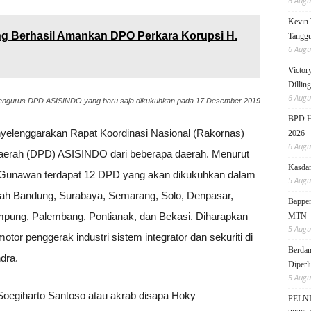
6 Augu
Kevin 
ng Berhasil Amankan DPO Perkara Korupsi H.
Tanggu
6 Augu
Victor
Dillin
6 Augu
engurus DPD ASISINDO yang baru saja dikukuhkan pada 17 Desember 2019
BPD HI
elenggarakan Rapat Koordinasi Nasional (Rakornas)
2026
6 Augu
erah (DPD) ASISINDO dari beberapa daerah. Menurut
Kasdam
 Gunawan terdapat 12 DPD yang akan dikukuhkan dalam
5 Augu
dalah Bandung, Surabaya, Semarang, Solo, Denpasar,
Bappen
pung, Palembang, Pontianak, dan Bekasi. Diharapkan
MTN
5 Augu
or penggerak industri sistem integrator dan sekuriti di
Berdam
dra.
Diperl
5 Augu
oegiharto Santoso atau akrab disapa Hoky
PELNI 