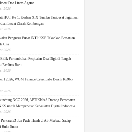
 lewat Doa Lintas Agama
st 2026
ati HUT Ke-1, Kodam XIX Tuanku Tambusai Teguhkan
dian Lewat Ziarah Rombongan
st 2026
alan Pengurus Pusat INTI: KSP Tekankan Persatuan
ta Cita
st 2026
idik Pertumbuhan Penjualan Dua Digit di Tengah
i Fasilitas Baru
st 2026
er I 2026, WOM Finance Cetak Laba Bersih Rp96,7
st 2026
Launching NCC 2026, APTIKNAS Dorong Percepatan
S untuk Memperkuat Kedaulatan Digital Indonesia
st 2026
Perkara 53 Ton Pasir Timah di Air Merbau, Satlap
ti Buka Suara