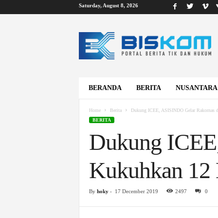
Saturday, August 8, 2026
B
i
s
k
o
m
BERANDA
BERITA
NUSANTARA
Home
Berita
Dukung ICEE, ASISINDO Gelar Rakornas 
BERITA
Dukung ICEE,
Kukuhkan 12
By
hoky
-
17 December 2019
2497
0