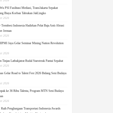
st 2026
Wu PSI Fasilitasi Mediasi, TransJakarta Sepakat
ng Biaya Korban Tabrakan JakLingko
st 2026
y Trembesi Indonesia Hadirkan Pelat Baja Anti-Abrasi
ger Jerman
st 2026
PMI Jaya Gelar Seminar Mining Nation Revolution
st 2026
 Tinjau Latbakjatrat Rudal Starstreak Pantai Sepahat
st 2026
as Gelar Road to Talent Fest 2026 Bidang Seni Budaya
st 2026
pak ke 36 Ribu Talenta, Program MTN Seni Budaya
uas
st 2026
Raih Penghargaan Transportasi Indonesia Awards