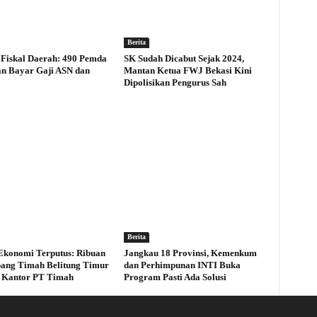
Berita
Fiskal Daerah: 490 Pemda
SK Sudah Dicabut Sejak 2024,
an Bayar Gaji ASN dan
Mantan Ketua FWJ Bekasi Kini
Dipolisikan Pengurus Sah
Berita
Ekonomi Terputus: Ribuan
Jangkau 18 Provinsi, Kemenkum
ang Timah Belitung Timur
dan Perhimpunan INTI Buka
 Kantor PT Timah
Program Pasti Ada Solusi