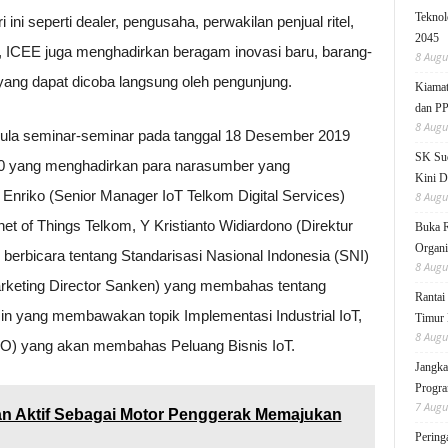
Teknol
ni seperti dealer, pengusaha, perwakilan penjual ritel,
2045
tor, ICEE juga menghadirkan beragam inovasi baru, barang-
8 Augu
ang dapat dicoba langsung oleh pengunjung.
Kiamat
dan P
8 Augu
pula seminar-seminar pada tanggal 18 Desember 2019
SK Sud
20 yang menghadirkan para narasumber yang
Kini D
Enriko (Senior Manager IoT Telkom Digital Services)
8 Augu
net of Things Telkom, Y Kristianto Widiardono (Direktur
Buka 
Organi
berbicara tentang Standarisasi Nasional Indonesia (SNI)
8 Augu
Marketing Director Sanken) yang membahas tentang
Rantai
min yang membawakan topik Implementasi Industrial IoT,
Timur 
8 Augu
O) yang akan membahas Peluang Bisnis IoT.
Jangka
Progra
7 Augu
 Aktif Sebagai Motor Penggerak Memajukan
Pering