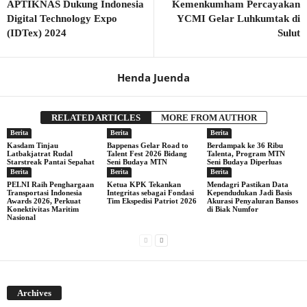
APTIKNAS Dukung Indonesia
Kemenkumham Percayakan
Digital Technology Expo
YCMI Gelar Luhkumtak di
(IDTex) 2024
Sulut
Henda Juenda
RELATED ARTICLES
MORE FROM AUTHOR
Berita
Berita
Berita
Kasdam Tinjau
Bappenas Gelar Road to
Berdampak ke 36 Ribu
Latbakjatrat Rudal
Talent Fest 2026 Bidang
Talenta, Program MTN
Starstreak Pantai Sepahat
Seni Budaya MTN
Seni Budaya Diperluas
Berita
Berita
Berita
PELNI Raih Penghargaan
Ketua KPK Tekankan
Mendagri Pastikan Data
Transportasi Indonesia
Integritas sebagai Fondasi
Kependudukan Jadi Basis
Awards 2026, Perkuat
Tim Ekspedisi Patriot 2026
Akurasi Penyaluran Bansos
Konektivitas Maritim
di Biak Numfor
Nasional
Archives
Archives