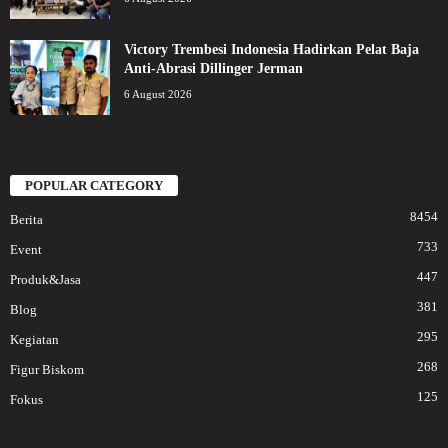
Victory Trembesi Indonesia Hadirkan Pelat Baja
Anti-Abrasi Dillinger Jerman
6 August 2026
POPULAR CATEGORY
8454
Berita
733
Event
447
Produk&Jasa
381
Blog
295
Kegiatan
268
Figur Biskom
125
Fokus