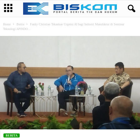
Home
Berita
Fanky Christian Tekankan Urgensi AI bagi Industri Manufaktur di Seminar
Teknologi APINDO...
BERITA