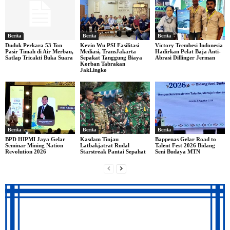
Berita
Berita
Berita
Duduk Perkara 53 Ton
Kevin Wu PSI Fasilitasi
Victory Trembesi Indonesia
Pasir Timah di Air Merbau,
Mediasi, TransJakarta
Hadirkan Pelat Baja Anti-
Satlap Tricakti Buka Suara
Sepakat Tanggung Biaya
Abrasi Dillinger Jerman
Korban Tabrakan
JakLingko
Berita
Berita
Berita
BPD HIPMI Jaya Gelar
Kasdam Tinjau
Bappenas Gelar Road to
Seminar Mining Nation
Latbakjatrat Rudal
Talent Fest 2026 Bidang
Revolution 2026
Starstreak Pantai Sepahat
Seni Budaya MTN