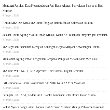
Mendagri Pastikan Data Kependudukan Jadi Basis Akurasi Penyaluran Bansos di Biak
Numfor
4 August 2026
Ahli di MK: Izin Ketua MA untuk Tangkap Hakim Bukan Kekebalan Hukum
4 August 2026
Seleksi Hakim Agung Masuki Tahap Krusial, Ketua KY Tekankan Integritas jadi Penilaian
4 August 2026
MA Tegaskan Penentuan Kerugian Keuangan Negara Menjadi Kewenangan Hakim
4 August 2026
Mahkamah Agung Imbau Pengadilan Waspadai Penipuan Melalui Situs Web Palsu
4 August 2026
MA Raih WTP Ke-14, BPK Apresiasi Transformasi Digital Peradilan
4 August 2026
IMO-Indonesia Hadiri Rakerkornas APINDO Ke XXXV di Makassar
4 August 2026
Peringati HUT Ke-1, Kodam XIX Tuanku Tambusai Gelar Donor Darah Massal
4 August 2026
Wakaf Nyawa Sang Dokter: Kiprah Prof Achmad Mochtar Menuju Pahlawan Nasional