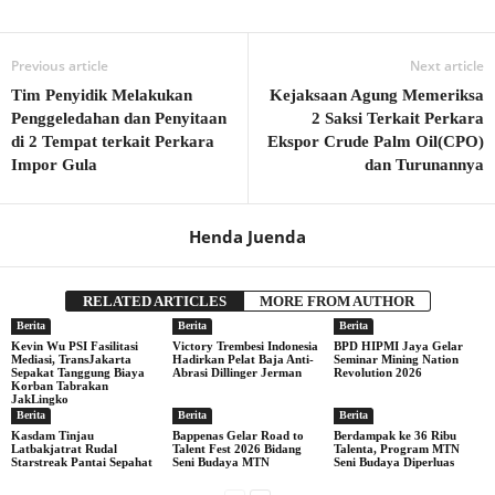
Previous article
Next article
Tim Penyidik Melakukan
Kejaksaan Agung Memeriksa
Penggeledahan dan Penyitaan
2 Saksi Terkait Perkara
di 2 Tempat terkait Perkara
Ekspor Crude Palm Oil(CPO)
Impor Gula
dan Turunannya
Henda Juenda
RELATED ARTICLES
MORE FROM AUTHOR
Berita
Berita
Berita
Kevin Wu PSI Fasilitasi
Victory Trembesi Indonesia
BPD HIPMI Jaya Gelar
Mediasi, TransJakarta
Hadirkan Pelat Baja Anti-
Seminar Mining Nation
Sepakat Tanggung Biaya
Abrasi Dillinger Jerman
Revolution 2026
Korban Tabrakan
JakLingko
Berita
Berita
Berita
Kasdam Tinjau
Bappenas Gelar Road to
Berdampak ke 36 Ribu
Latbakjatrat Rudal
Talent Fest 2026 Bidang
Talenta, Program MTN
Starstreak Pantai Sepahat
Seni Budaya MTN
Seni Budaya Diperluas