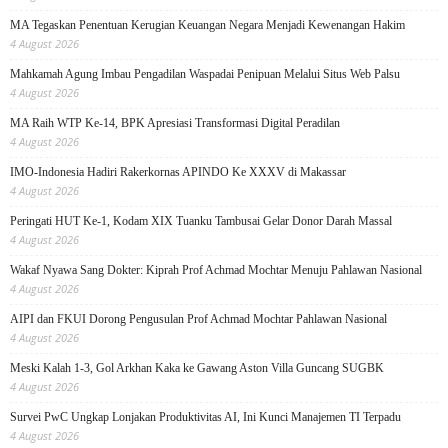
MA Tegaskan Penentuan Kerugian Keuangan Negara Menjadi Kewenangan Hakim
4 August 2026
Mahkamah Agung Imbau Pengadilan Waspadai Penipuan Melalui Situs Web Palsu
4 August 2026
MA Raih WTP Ke-14, BPK Apresiasi Transformasi Digital Peradilan
4 August 2026
IMO-Indonesia Hadiri Rakerkornas APINDO Ke XXXV di Makassar
4 August 2026
Peringati HUT Ke-1, Kodam XIX Tuanku Tambusai Gelar Donor Darah Massal
4 August 2026
Wakaf Nyawa Sang Dokter: Kiprah Prof Achmad Mochtar Menuju Pahlawan Nasional
4 August 2026
AIPI dan FKUI Dorong Pengusulan Prof Achmad Mochtar Pahlawan Nasional
4 August 2026
Meski Kalah 1-3, Gol Arkhan Kaka ke Gawang Aston Villa Guncang SUGBK
4 August 2026
Survei PwC Ungkap Lonjakan Produktivitas AI, Ini Kunci Manajemen TI Terpadu
4 August 2026