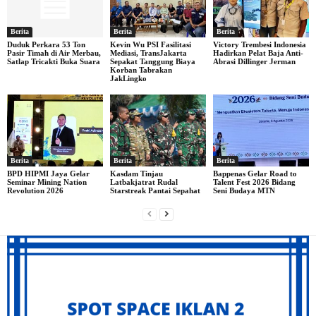
Berita
Berita
Berita
Duduk Perkara 53 Ton
Kevin Wu PSI Fasilitasi
Victory Trembesi Indonesia
Pasir Timah di Air Merbau,
Mediasi, TransJakarta
Hadirkan Pelat Baja Anti-
Satlap Tricakti Buka Suara
Sepakat Tanggung Biaya
Abrasi Dillinger Jerman
Korban Tabrakan
JakLingko
Berita
Berita
Berita
BPD HIPMI Jaya Gelar
Kasdam Tinjau
Bappenas Gelar Road to
Seminar Mining Nation
Latbakjatrat Rudal
Talent Fest 2026 Bidang
Revolution 2026
Starstreak Pantai Sepahat
Seni Budaya MTN