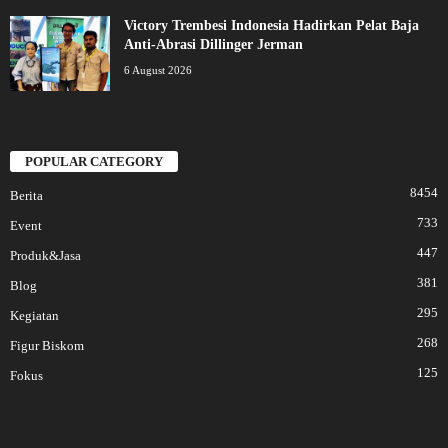
Victory Trembesi Indonesia Hadirkan Pelat Baja
Anti-Abrasi Dillinger Jerman
6 August 2026
POPULAR CATEGORY
8454
Berita
733
Event
447
Produk&Jasa
381
Blog
295
Kegiatan
268
Figur Biskom
125
Fokus