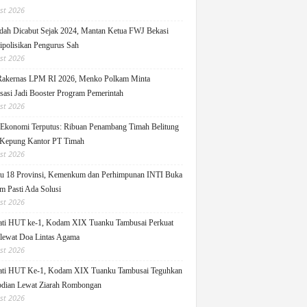
st 2026
ah Dicabut Sejak 2024, Mantan Ketua FWJ Bekasi
ipolisikan Pengurus Sah
st 2026
Rakernas LPM RI 2026, Menko Polkam Minta
sasi Jadi Booster Program Pemerintah
st 2026
 Ekonomi Terputus: Ribuan Penambang Timah Belitung
Kepung Kantor PT Timah
st 2026
u 18 Provinsi, Kemenkum dan Perhimpunan INTI Buka
m Pasti Ada Solusi
st 2026
ati HUT ke-1, Kodam XIX Tuanku Tambusai Perkuat
 lewat Doa Lintas Agama
st 2026
ati HUT Ke-1, Kodam XIX Tuanku Tambusai Teguhkan
dian Lewat Ziarah Rombongan
st 2026