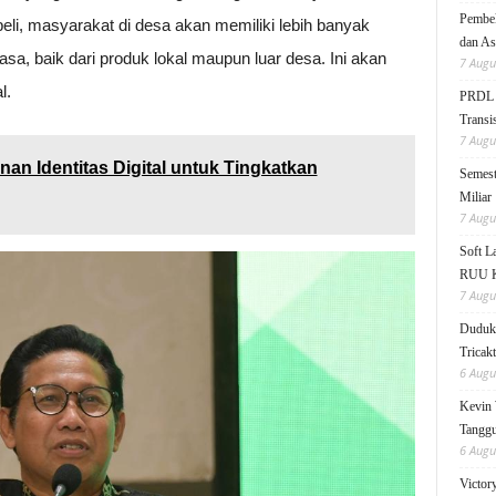
Pembek
li, masyarakat di desa akan memiliki lebih banyak
dan As
sa, baik dari produk lokal maupun luar desa. Ini akan
7 Augu
l.
PRDL B
Transis
7 Augu
an Identitas Digital untuk Tingkatkan
Semest
Miliar
7 Augu
Soft 
RUU KK
7 Augu
Duduk 
Tricak
6 Augu
Kevin 
Tanggu
6 Augu
Victor