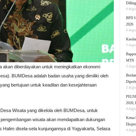
Dillin
6 Augu
BPD HI
2026
6 Augu
Kasdam
5 Augu
Bappen
MTN
5 Augu
a akan diberdayakan untuk meningkatkan ekonomi
Berdam
sa). BUMDesa adalah badan usaha yang dimiliki oleh
Diperl
yang bertujuan untuk keadilan dan kesejahteraan
5 Augu
PELNI 
2026, 
4 Augu
sa Wisata yang dikelola oleh BUMDesa, untuk
Ketua 
t pengembangan wisata akan mendapatkan dukungan
Eksped
s Halim disela-sela kunjungannya di Yogyakarta, Selasa
4 Augu