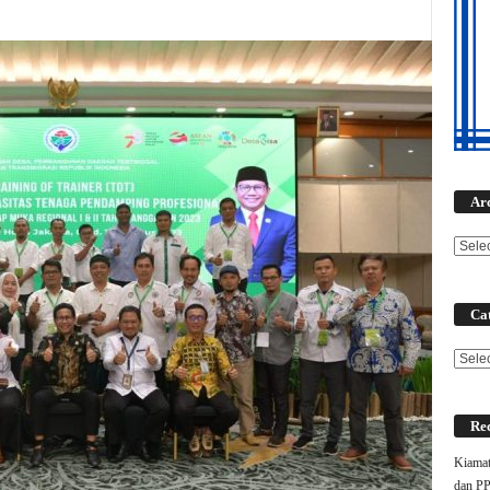
Ar
Cat
Categ
Rec
Kiamat
dan P