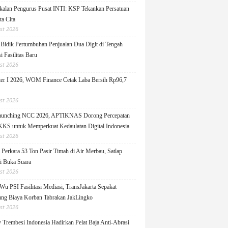
alan Pengurus Pusat INTI: KSP Tekankan Persatuan
ta Cita
st 2026
idik Pertumbuhan Penjualan Dua Digit di Tengah
i Fasilitas Baru
st 2026
er I 2026, WOM Finance Cetak Laba Bersih Rp96,7
st 2026
Launching NCC 2026, APTIKNAS Dorong Percepatan
S untuk Memperkuat Kedaulatan Digital Indonesia
st 2026
Perkara 53 Ton Pasir Timah di Air Merbau, Satlap
ti Buka Suara
st 2026
Wu PSI Fasilitasi Mediasi, TransJakarta Sepakat
ng Biaya Korban Tabrakan JakLingko
st 2026
y Trembesi Indonesia Hadirkan Pelat Baja Anti-Abrasi