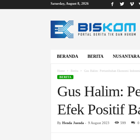
Saturday, August 8, 2026
B
i
s
k
o
m
BERANDA
BERITA
NUSANTARA
Home
Berita
Gus Halim: Pertumbuhan Ekonomi Indonesia
BERITA
Gus Halim: P
Efek Positif B
By
Henda Juenda
-
9 August 2023
599
0