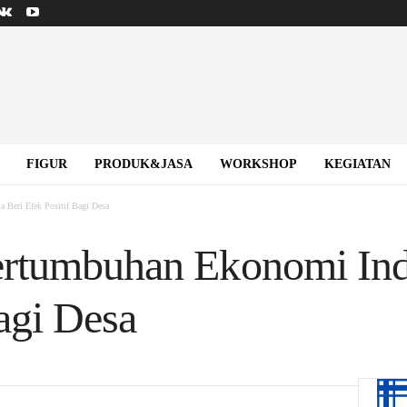
FIGUR
PRODUK&JASA
WORKSHOP
KEGIATAN
 Beri Efek Positif Bagi Desa
ertumbuhan Ekonomi Ind
agi Desa