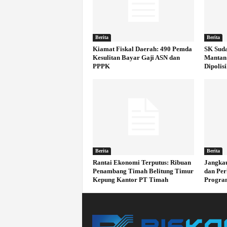
Berita
Berita
Kiamat Fiskal Daerah: 490 Pemda
SK Suda
Kesulitan Bayar Gaji ASN dan
Mantan 
PPPK
Dipolis
Berita
Berita
Rantai Ekonomi Terputus: Ribuan
Jangkau
Penambang Timah Belitung Timur
dan Pe
Kepung Kantor PT Timah
Program