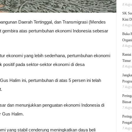
8 Augu
SK Sud
Kini D
ngunan Daerah Tertinggal, dan Transmigrasi (Mendes
8 Augu
 gembira atas pertumbuhan ekonomi Indonesia sebesar
Buka 
Organi
8 Augu
Rantai
tur ekonomi yang lebih sederhana, pertumbuhan ekonomi
Timur 
 positif pada sektor-sektor ekonomi di desa
8 Augu
Jangka
Gus Halim ini, pertumbuhan di atas 5 persen ini telah
Progra
7 Augu
t.
Pering
Binsat
sar dan menunjukkan penguatan ekonomi Indonesia di
7 Augu
r Gus Halim.
Pering
Pengab
7 Augu
i yang stabil cenderung meningkatkan daya beli