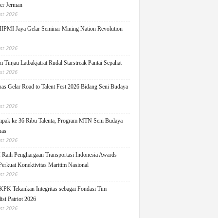
ger Jerman
st 2026
PMI Jaya Gelar Seminar Mining Nation Revolution
st 2026
 Tinjau Latbakjatrat Rudal Starstreak Pantai Sepahat
st 2026
as Gelar Road to Talent Fest 2026 Bidang Seni Budaya
st 2026
pak ke 36 Ribu Talenta, Program MTN Seni Budaya
uas
st 2026
Raih Penghargaan Transportasi Indonesia Awards
Perkuat Konektivitas Maritim Nasional
st 2026
KPK Tekankan Integritas sebagai Fondasi Tim
isi Patriot 2026
st 2026