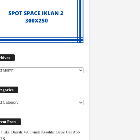
Archives
chives
egories
ories
ent Posts
 Fiskal Daerah: 490 Pemda Kesulitan Bayar Gaji ASN
PPK