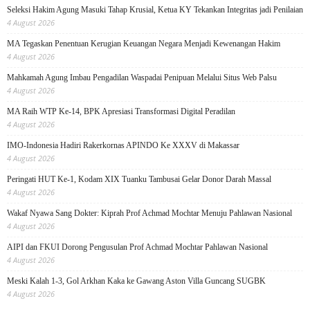
Seleksi Hakim Agung Masuki Tahap Krusial, Ketua KY Tekankan Integritas jadi Penilaian
4 August 2026
MA Tegaskan Penentuan Kerugian Keuangan Negara Menjadi Kewenangan Hakim
4 August 2026
Mahkamah Agung Imbau Pengadilan Waspadai Penipuan Melalui Situs Web Palsu
4 August 2026
MA Raih WTP Ke-14, BPK Apresiasi Transformasi Digital Peradilan
4 August 2026
IMO-Indonesia Hadiri Rakerkornas APINDO Ke XXXV di Makassar
4 August 2026
Peringati HUT Ke-1, Kodam XIX Tuanku Tambusai Gelar Donor Darah Massal
4 August 2026
Wakaf Nyawa Sang Dokter: Kiprah Prof Achmad Mochtar Menuju Pahlawan Nasional
4 August 2026
AIPI dan FKUI Dorong Pengusulan Prof Achmad Mochtar Pahlawan Nasional
4 August 2026
Meski Kalah 1-3, Gol Arkhan Kaka ke Gawang Aston Villa Guncang SUGBK
4 August 2026