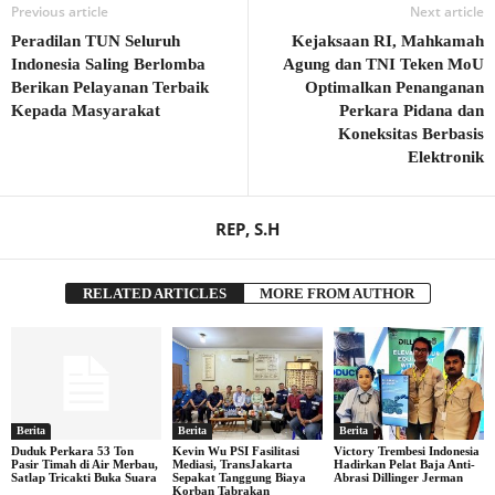
Previous article
Next article
Peradilan TUN Seluruh
Kejaksaan RI, Mahkamah
Indonesia Saling Berlomba
Agung dan TNI Teken MoU
Berikan Pelayanan Terbaik
Optimalkan Penanganan
Kepada Masyarakat
Perkara Pidana dan
Koneksitas Berbasis
Elektronik
REP, S.H
RELATED ARTICLES
MORE FROM AUTHOR
Berita
Berita
Berita
Duduk Perkara 53 Ton
Kevin Wu PSI Fasilitasi
Victory Trembesi Indonesia
Pasir Timah di Air Merbau,
Mediasi, TransJakarta
Hadirkan Pelat Baja Anti-
Satlap Tricakti Buka Suara
Sepakat Tanggung Biaya
Abrasi Dillinger Jerman
Korban Tabrakan