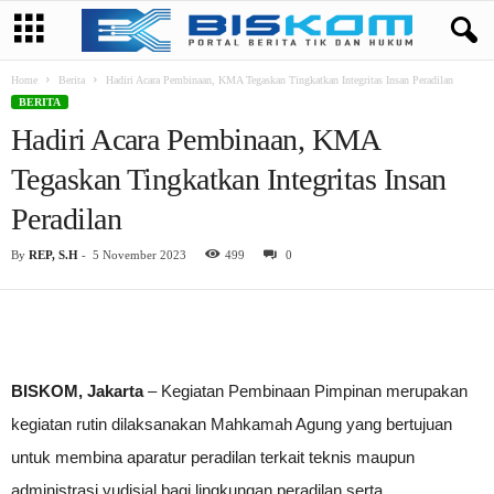
Home
Berita
Hadiri Acara Pembinaan, KMA Tegaskan Tingkatkan Integritas Insan Peradilan
BERITA
Hadiri Acara Pembinaan, KMA
Tegaskan Tingkatkan Integritas Insan
Peradilan
By
REP, S.H
-
5 November 2023
499
0
BISKOM, Jakarta
– Kegiatan Pembinaan Pimpinan merupakan
kegiatan rutin dilaksanakan Mahkamah Agung yang bertujuan
untuk membina aparatur peradilan terkait teknis maupun
administrasi yudisial bagi lingkungan peradilan serta