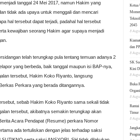
7 menjadi tanggal 24 Mei 2017, namun Hakim yang
Ketua
dan tidak ada upaya untuk menggali dan mencari
Moment
Teknol
pa hal tersebut dapat terjadi, padahal hal tersebut
2045
rta kewajiban seorang Hakim agar supaya menjadi
8 Augu
gan.
Kiamat
dan P
8 Augu
sidangan telah terungkap pula tentang temuan adanya 2
SK Sud
elapor yang berbeda, baik tanggal maupun isi BAP-nya,
Kini D
8 Augu
alan tersebut, Hakim Koko Riyanto, langsung
Buka 
rkas Perkara yang berada ditangannya.
Organi
8 Augu
tersebut, sebab Hakim Koko Riyanto sama sekali tidak
Rantai
galan tersebut, akibatnya semakin terungkap akan
Timur 
8 Augu
m Berita Acara Pendapat (Resume) perkara Nomor
Jangka
tama ada tertuliskan dengan jelas terhadap saksi
Progra
 SUTIKNO serta saksi ANSYORI, SH tidak dilakukan