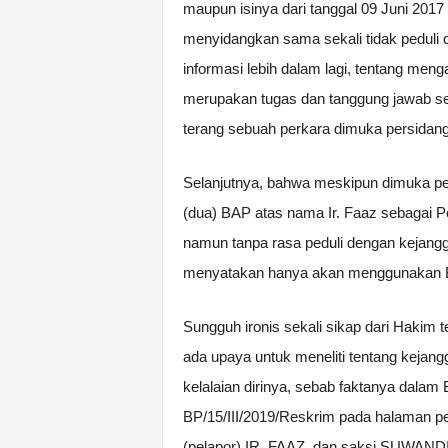
maupun isinya dari tanggal 09 Juni 201
menyidangkan sama sekali tidak peduli 
informasi lebih dalam lagi, tentang menga
merupakan tugas dan tanggung jawab se
terang sebuah perkara dimuka persidan
Selanjutnya, bahwa meskipun dimuka per
(dua) BAP atas nama Ir. Faaz sebagai P
namun tanpa rasa peduli dengan kejangg
menyatakan hanya akan menggunakan Be
Sungguh ironis sekali sikap dari Hakim 
ada upaya untuk meneliti tentang kejang
kelalaian dirinya, sebab faktanya dala
BP/15/III/2019/Reskrim pada halaman per
(pelapor) IR. FAAZ dan saksi SUWANDI