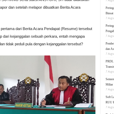
7 Augu
por dan setelah melapor dibuatkan Berita Acara
Pering
Binsat
7 Augu
Pering
rtama dari Berita Acara Pendapat (Resume) tersebut
Pengab
7 Augu
ap dari kejanggalan sebuah perkara, entah mengapa
an tidak peduli pula dengan kejanggalan tersebut?
Pembek
dan As
7 Augu
PRDL B
Transis
7 Augu
Semest
Miliar
7 Augu
Soft 
RUU KK
7 Augu