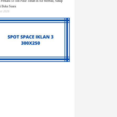
Perkara 53 Ton Pasir Timah di Air Merbau, Satlap
ti Buka Suara
st 2026