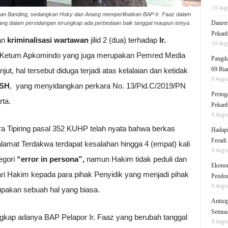
10 Aug
an Banding, sedangkan Hoky dan Anang memperlihatkan BAP Ir. Faaz dalam
Danre
ang dalam persidangan terungkap ada perbedaan baik tanggal maupun isinya.
Pekanb
an
kriminalisasi wartawan
jilid 2 (dua) terhadap
Ir.
10 Aug
 Ketum Apkomindo yang juga merupakan Pemred Media
Pangda
69 Ria
ut, hal tersebut diduga terjadi atas kelalaian dan ketidak
9 Augu
,SH
, yang menyidangkan perkara No. 13/Pid.C/2019/PN
Pering
rta.
Pekanb
9 Augu
a Tipiring pasal 352 KUHP telah nyata bahwa berkas
Hadapi
Feradi
lamat Terdakwa terdapat kesalahan hingga 4 (empat) kali
9 Augu
egori
“error in persona”,
namun Hakim tidak peduli dan
Ekonom
ari Hakim kepada para pihak Penyidik yang menjadi pihak
Pendo
9 Augu
upakan sebuah hal yang biasa.
Antisi
Semua 
ngkap adanya BAP Pelapor Ir. Faaz yang berubah tanggal
8 Augu