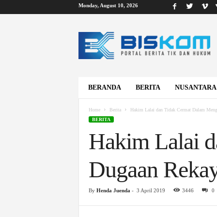
Monday, August 10, 2026
B
i
s
k
o
m
BERANDA
BERITA
NUSANTARA
Home
Berita
Hakim Lalai dan Tidak Cermat Dalam Meng
BERITA
Hakim Lalai 
Dugaan Rekay
By
Henda Juenda
-
3 April 2019
3446
0