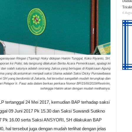
Duduk 
Tricak
6 Augu
niayaan Ringan (Tipiring) Hoky didepan Hakim Tunggal, Koko Riyanto, SH.
oran ke Polisi, lalu langsung dilakukan Berita Acara Pemeriksaan, apalagi ini
si dan salah satunya adalah seorang Jaksa yang bertugas di Kejaksaan Agung
nama yang dicantumkan menjadi saksi Utama adalah Saksi Dicky Purnawibawa
i SH yang berdomisi di Jakarta, hal tersebut sangatlah mudah terungkap dan
i dari Pelapor Ir. Faaz ada dalam berkas perkara Nomor BP/15/III/2019/Reskrim,
sehingga Hakim akan dengan mudah melihatnya.
 tertanggal 24 Mei 2017, kemudian BAP terhadap saksi
nggal 09 Juni 2017 Pk 15.30 dan Saksi Suwandi Sutikno
17 Pk 16.00 serta Saksi ANSYORI, SH dilakukan BAP
, hal tersebut juga dengan mudah terlihat dengan jelas