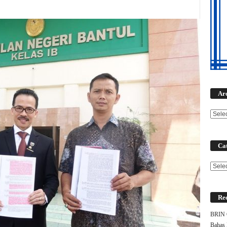
Ar
Cat
Categ
Rec
BRIN G
Bahas 