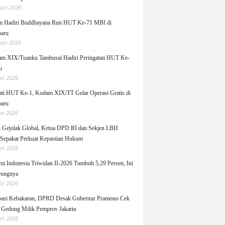
ust 2026
m Hadiri Buddhayana Run HUT Ke-71 MBI di
aru
ust 2026
m XIX/Tuanku Tambusai Hadiri Peringatan HUT Ke-
u
st 2026
ati HUT Ke-1, Kodam XIX/TT Gelar Operasi Gratis di
aru
st 2026
 Gejolak Global, Ketua DPD RI dan Sekjen LBH
 Sepakat Perkuat Kepastian Hukum
st 2026
i Indonesia Triwulan II-2026 Tumbuh 5,29 Persen, Ini
rongnya
st 2026
pasi Kebakaran, DPRD Desak Gubernur Pramono Cek
Gedung Milik Pemprov Jakarta
st 2026