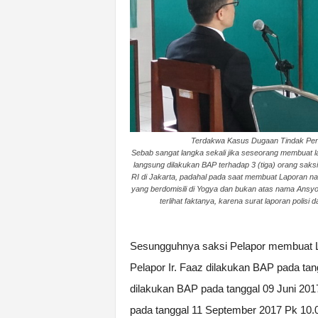
Terdakwa Kasus Dugaan Tindak Penga
Sebab sangat langka sekali jika seseorang membuat lap
langsung dilakukan BAP terhadap 3 (tiga) orang sak
RI di Jakarta, padahal pada saat membuat Laporan 
yang berdomisili di Yogya dan bukan atas nama Ansyor
terlihat faktanya, karena surat laporan polis
Sesungguhnya saksi Pelapor membuat LP
Pelapor Ir. Faaz dilakukan BAP pada ta
dilakukan BAP pada tanggal 09 Juni 20
pada tanggal 11 September 2017 Pk 10.00