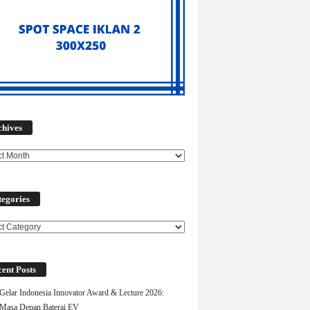
Archives
chives
egories
ories
ent Posts
elar Indonesia Innovator Award & Lecture 2026:
Masa Depan Baterai EV