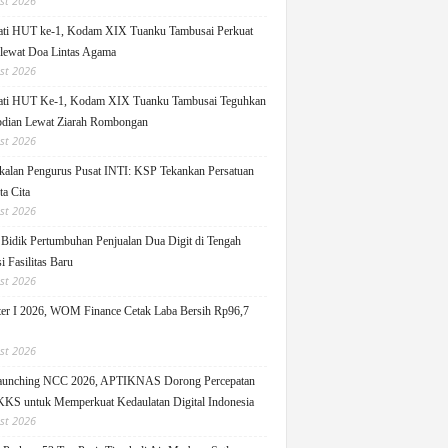
st 2026
ati HUT ke-1, Kodam XIX Tuanku Tambusai Perkuat
 lewat Doa Lintas Agama
st 2026
ati HUT Ke-1, Kodam XIX Tuanku Tambusai Teguhkan
dian Lewat Ziarah Rombongan
st 2026
alan Pengurus Pusat INTI: KSP Tekankan Persatuan
ta Cita
st 2026
idik Pertumbuhan Penjualan Dua Digit di Tengah
i Fasilitas Baru
st 2026
er I 2026, WOM Finance Cetak Laba Bersih Rp96,7
st 2026
Launching NCC 2026, APTIKNAS Dorong Percepatan
S untuk Memperkuat Kedaulatan Digital Indonesia
st 2026