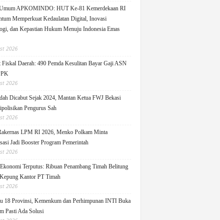
 Umum APKOMINDO: HUT Ke-81 Kemerdekaan RI
um Memperkuat Kedaulatan Digital, Inovasi
ogi, dan Kepastian Hukum Menuju Indonesia Emas
st 2026
 Fiskal Daerah: 490 Pemda Kesulitan Bayar Gaji ASN
PPK
st 2026
ah Dicabut Sejak 2024, Mantan Ketua FWJ Bekasi
ipolisikan Pengurus Sah
st 2026
Rakernas LPM RI 2026, Menko Polkam Minta
sasi Jadi Booster Program Pemerintah
st 2026
 Ekonomi Terputus: Ribuan Penambang Timah Belitung
Kepung Kantor PT Timah
st 2026
u 18 Provinsi, Kemenkum dan Perhimpunan INTI Buka
m Pasti Ada Solusi