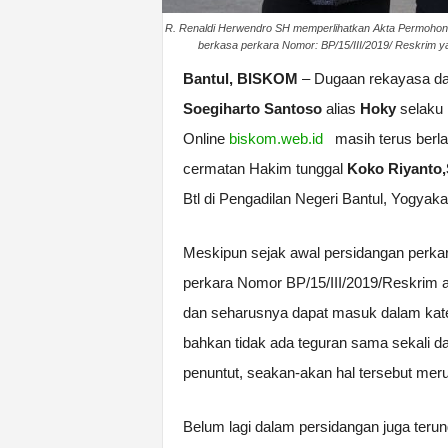
R. Renaldi Herwendro SH memperlihatkan Akta Permohon
berkasa perkara Nomor: BP/15/III/2019/ Reskrim y
Bantul, BISKOM
– Dugaan rekayasa d
Soegiharto Santoso
alias
Hoky
selaku
Online
biskom.web.id
masih terus berlanj
cermatan Hakim tunggal
Koko Riyanto
Btl di Pengadilan Negeri Bantul, Yogyaka
Meskipun sejak awal persidangan perkar
perkara Nomor BP/15/III/2019/Reskrim a
dan seharusnya dapat masuk dalam kat
bahkan tidak ada teguran sama sekali d
penuntut, seakan-akan hal tersebut mer
Belum lagi dalam persidangan juga teru