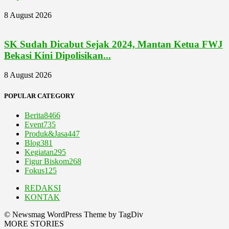
8 August 2026
SK Sudah Dicabut Sejak 2024, Mantan Ketua FWJ
Bekasi Kini Dipolisikan...
8 August 2026
POPULAR CATEGORY
Berita
8466
Event
735
Produk&Jasa
447
Blog
381
Kegiatan
295
Figur Biskom
268
Fokus
125
REDAKSI
KONTAK
© Newsmag WordPress Theme by TagDiv
MORE STORIES