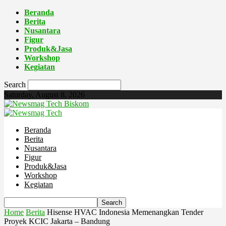
Beranda
Berita
Nusantara
Figur
Produk&Jasa
Workshop
Kegiatan
Search
Saturday, August 8, 2026
Biskom
Beranda
Berita
Nusantara
Figur
Produk&Jasa
Workshop
Kegiatan
Home
Berita
Hisense HVAC Indonesia Memenangkan Tender
Proyek KCIC Jakarta – Bandung