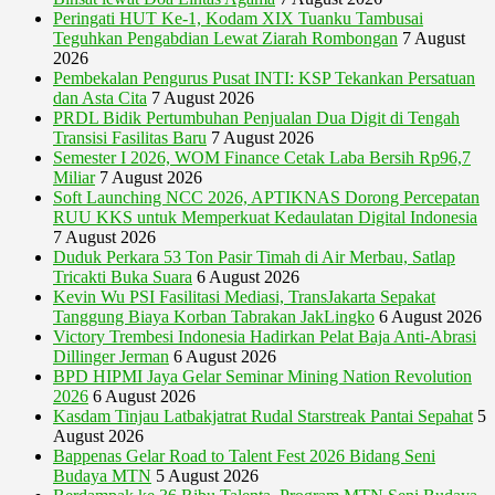
Peringati HUT Ke-1, Kodam XIX Tuanku Tambusai
Teguhkan Pengabdian Lewat Ziarah Rombongan
7 August
2026
Pembekalan Pengurus Pusat INTI: KSP Tekankan Persatuan
dan Asta Cita
7 August 2026
PRDL Bidik Pertumbuhan Penjualan Dua Digit di Tengah
Transisi Fasilitas Baru
7 August 2026
Semester I 2026, WOM Finance Cetak Laba Bersih Rp96,7
Miliar
7 August 2026
Soft Launching NCC 2026, APTIKNAS Dorong Percepatan
RUU KKS untuk Memperkuat Kedaulatan Digital Indonesia
7 August 2026
Duduk Perkara 53 Ton Pasir Timah di Air Merbau, Satlap
Tricakti Buka Suara
6 August 2026
Kevin Wu PSI Fasilitasi Mediasi, TransJakarta Sepakat
Tanggung Biaya Korban Tabrakan JakLingko
6 August 2026
Victory Trembesi Indonesia Hadirkan Pelat Baja Anti-Abrasi
Dillinger Jerman
6 August 2026
BPD HIPMI Jaya Gelar Seminar Mining Nation Revolution
2026
6 August 2026
Kasdam Tinjau Latbakjatrat Rudal Starstreak Pantai Sepahat
5
August 2026
Bappenas Gelar Road to Talent Fest 2026 Bidang Seni
Budaya MTN
5 August 2026