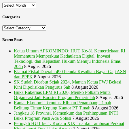
Archives
Categories
Categories
Recent Posts
Ketua Umum APKOMINDO: HUT Ke-81 Kemerdekaan RI
Momentum Memperkuat Kedaulatan Digital, Inovasi
Teknologi, dan Kepastian Hukum Menuju Indonesia Emas
2045
8 August 2026
Kiamat Fiskal Daerah: 490 Pemda Kesulitan Bayar Gaji ASN
dan PPPK
8 August 2026
SK Sudah Dicabut Sejak 2024, Mantan Ketua FWJ Bekasi
Kini Dipolisikan Pengurus Sah
8 August 2026
Buka Rakernas LPM RI 2026, Menko Polkam Minta
Organisasi Jadi Booster Program Pemerintah
8 August 2026
Rantai Ekonomi Terputus: Ribuan Penambang Timah
Belitung Timur Kepung Kantor PT Timah
8 August 2026
Jangkau 18 Provinsi, Kemenkum dan Perhimpunan INTI
Buka Program Pasti Ada Solusi
7 August 2026
Peringati HUT ke-1, Kodam XIX Tuanku Tambusai Perkuat
Binsat lewat Doa Lintas Agama
7 August 2026