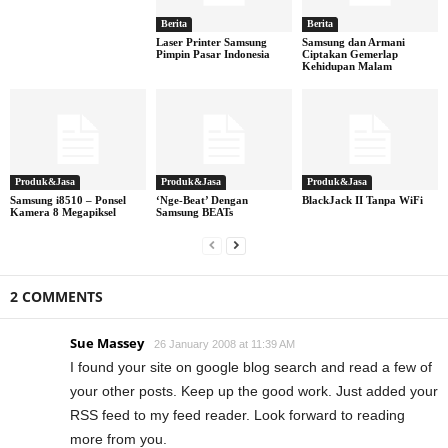
Berita
Berita
Laser Printer Samsung
Samsung dan Armani
Pimpin Pasar Indonesia
Ciptakan Gemerlap
Kehidupan Malam
Produk&Jasa
Produk&Jasa
Produk&Jasa
Samsung i8510 – Ponsel
‘Nge-Beat’ Dengan
BlackJack II Tanpa WiFi
Kamera 8 Megapiksel
Samsung BEATs
2 COMMENTS
Sue Massey
26 January 2008 at 11:39 AM
I found your site on google blog search and read a few of
your other posts. Keep up the good work. Just added your
RSS feed to my feed reader. Look forward to reading
more from you.