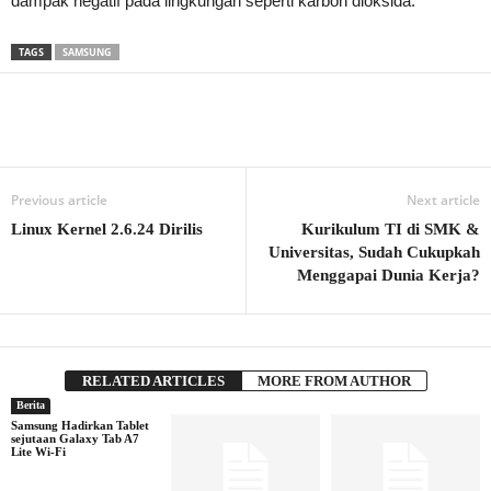
dampak negatif pada lingkungan seperti karbon dioksida.
TAGS
SAMSUNG
Previous article
Next article
Linux Kernel 2.6.24 Dirilis
Kurikulum TI di SMK &
Universitas, Sudah Cukupkah
Menggapai Dunia Kerja?
RELATED ARTICLES
MORE FROM AUTHOR
Berita
Samsung Hadirkan Tablet
sejutaan Galaxy Tab A7
Lite Wi-Fi