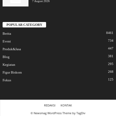
7 August 2026
POPULAR CATEGORY
8461
Berita
734
Event
447
Produk&Jasa
381
Blog
295
Kegiatan
268
Figur Biskom
125
Fokus
REDAKSI
KONTAK
© Newsmag WordPress Theme by TagDiv