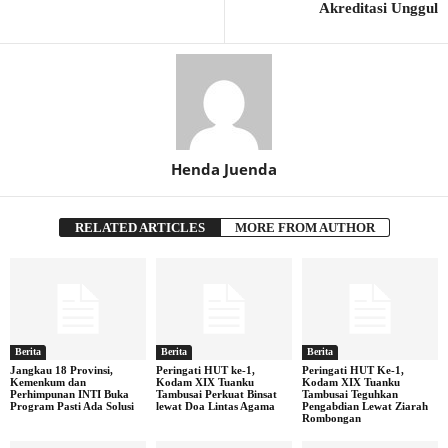
Akreditasi Unggul
Henda Juenda
RELATED ARTICLES
MORE FROM AUTHOR
Berita
Berita
Berita
Jangkau 18 Provinsi,
Peringati HUT ke-1,
Peringati HUT Ke-1,
Kemenkum dan
Kodam XIX Tuanku
Kodam XIX Tuanku
Perhimpunan INTI Buka
Tambusai Perkuat Binsat
Tambusai Teguhkan
Program Pasti Ada Solusi
lewat Doa Lintas Agama
Pengabdian Lewat Ziarah
Rombongan