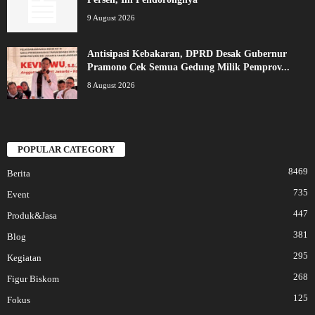
9 August 2026
Antisipasi Kebakaran, DPRD Desak Gubernur
Pramono Cek Semua Gedung Milik Pemprov...
8 August 2026
POPULAR CATEGORY
8469
Berita
735
Event
447
Produk&Jasa
381
Blog
295
Kegiatan
268
Figur Biskom
125
Fokus