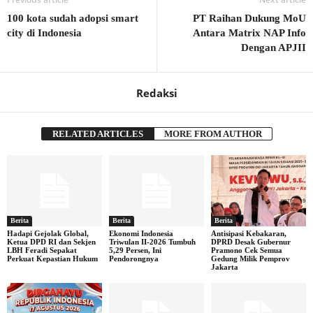
100 kota sudah adopsi smart
PT Raihan Dukung MoU
city di Indonesia
Antara Matrix NAP Info
Dengan APJII
Redaksi
RELATED ARTICLES
MORE FROM AUTHOR
Berita
Berita
Berita
Hadapi Gejolak Global,
Ekonomi Indonesia
Antisipasi Kebakaran,
Ketua DPD RI dan Sekjen
Triwulan II-2026 Tumbuh
DPRD Desak Gubernur
LBH Feradi Sepakat
5,29 Persen, Ini
Pramono Cek Semua
Perkuat Kepastian Hukum
Pendorongnya
Gedung Milik Pemprov
Jakarta