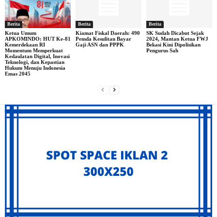
Berita
Berita
Berita
Ketua Umum
Kiamat Fiskal Daerah: 490
SK Sudah Dicabut Sejak
APKOMINDO: HUT Ke-81
Pemda Kesulitan Bayar
2024, Mantan Ketua FWJ
Kemerdekaan RI
Gaji ASN dan PPPK
Bekasi Kini Dipolisikan
Momentum Memperkuat
Pengurus Sah
Kedaulatan Digital, Inovasi
Teknologi, dan Kepastian
Hukum Menuju Indonesia
Emas 2045