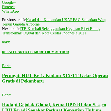
Google+
Pinterest
WhatsApp
Previous article
Kasad dan Komandan USARPAC Sematkan Wing
Terjun Garuda Airborne
Next article
ITB Kembali Selenggarakan Kegiatan Riset Rating
Transformasi Digital dan Kota Cerdas Indonesia 2021
hoky
RELATED ARTICLES
MORE FROM AUTHOR
Berita
Peringati HUT Ke-1, Kodam XIX/TT Gelar Operasi
Gratis di Pekanbaru
Berita
Hadapi Gejolak Global, Ketua DPD RI dan Sekjen
LBH Feradi Sepakat Perkuat Kepastian Hukum