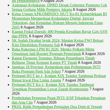
Ini Pendorongnya
9 August 2026
Antisipasi Kebakaran, DPRD Desak Gubernur Pramono Cek
Semua Gedung Milik Pemprov Jakarta
8 August 2026
Ketua Umum APKOMINDO: HUT Ke-81 Kemerdekaan RI
Momentum Memperkuat Kedaulatan Digital, Inovasi
Teknologi, dan Kepastian Hukum Menuju Indonesia Emas
2045
8 August 2026
Kiamat Fiskal Daerah: 490 Pemda Kesulitan Bayar Gaji ASN
dan PPPK
8 August 2026
SK Sudah Dicabut Sejak 2024, Mantan Ketua FWJ Bekasi
Kini Dipolisikan Pengurus Sah
8 August 2026
Buka Rakernas LPM RI 2026, Menko Polkam Minta
Organisasi Jadi Booster Program Pemerintah
8 August 2026
Rantai Ekonomi Terputus: Ribuan Penambang Timah
Belitung Timur Kepung Kantor PT Timah
8 August 2026
Jangkau 18 Provinsi, Kemenkum dan Perhimpunan INTI
Buka Program Pasti Ada Solusi
7 August 2026
Peringati HUT ke-1, Kodam XIX Tuanku Tambusai Perkuat
Binsat lewat Doa Lintas Agama
7 August 2026
Peringati HUT Ke-1, Kodam XIX Tuanku Tambusai
Teguhkan Pengabdian Lewat Ziarah Rombongan
7 August
2026
Pembekalan Pengurus Pusat INTI: KSP Tekankan Persatuan
dan Asta Cita
7 August 2026
PRDL Bidik Pertumbuhan Penjualan Dua Digit di Tengah