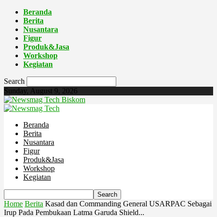
Beranda
Berita
Nusantara
Figur
Produk&Jasa
Workshop
Kegiatan
Search
Sunday, August 9, 2026
Biskom
Beranda
Berita
Nusantara
Figur
Produk&Jasa
Workshop
Kegiatan
Home
Berita
Kasad dan Commanding General USARPAC Sebagai
Irup Pada Pembukaan Latma Garuda Shield...