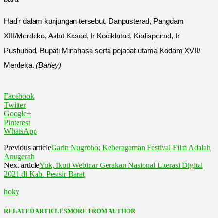
Hadir dalam kunjungan tersebut, Danpusterad, Pangdam
XIII/Merdeka, Aslat Kasad, Ir Kodiklatad, Kadispenad, Ir
Pushubad, Bupati Minahasa serta pejabat utama Kodam XVII/
Merdeka.
(Barley)
Facebook
Twitter
Google+
Pinterest
WhatsApp
Previous article
Garin Nugroho; Keberagaman Festival Film Adalah
Anugerah
Next article
Yuk, Ikuti Webinar Gerakan Nasional Literasi Digital
2021 di Kab. Pesisir Barat
hoky
RELATED ARTICLES
MORE FROM AUTHOR