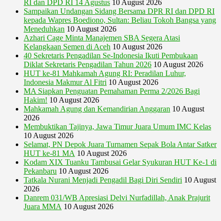
RI dan DPD RI 14 Agustus
10 August 2026
Sampaikan Undangan Sidang Bersama DPR RI dan DPD RI
kepada Wapres Boediono, Sultan: Beliau Tokoh Bangsa yang
Meneduhkan
10 August 2026
Azhari Cage Minta Manajemen SBA Segera Atasi
Kelangkaan Semen di Aceh
10 August 2026
40 Sekretaris Pengadilan Se-Indonesia Ikuti Pembukaan
Diklat Sekretaris Pengadilan Tahun 2026
10 August 2026
HUT ke-81 Mahkamah Agung RI: Peradilan Luhur,
Indonesia Makmur Al Fitri
10 August 2026
MA Siapkan Penguatan Pemahaman Perma 2/2026 Bagi
Hakim!
10 August 2026
Mahkamah Agung dan Kemandirian Anggaran
10 August
2026
Membuktikan Tajinya, Jawa Timur Juara Umum IMC Kelas
10 August 2026
Selamat, PN Depok Juara Turnamen Sepak Bola Antar Satker
HUT ke-81 MA
10 August 2026
Kodam XIX Tuanku Tambusai Gelar Syukuran HUT Ke-1 di
Pekanbaru
10 August 2026
Tatkala Nurani Menjadi Pengadil Bagi Diri Sendiri
10 August
2026
Danrem 031/WB Apresiasi Delvi Nurfadillah, Anak Prajurit
Juara MMA
10 August 2026