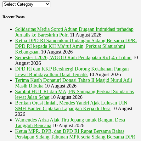
Categories
Recent Posts
Solidaritas Media Soroti Aduan Dugaan Intimidasi terhadap
Jurnalis ke Bareskrim Polri
11 August 2026
Ketua DPD RI Sampaikan Undangan Sidang Bersama DPR-
DPD RI kepada KH Ma’ruf Amin, Perkuat Silaturahmi
Kebangsaan
10 August 2026
Semester I-2026, WOOD Raih Pendapatan Rp1,45 Triliun
10
August 2026
DPD RI dan KKP Bersinergi Dorong Ketahanan Pangan
Lewat Budidaya Ikan Darat Tematik
10 August 2026
Terima Kasih Donatur! Donasi Tahap II Masjid Nurul Adli
Masih Dibuka
10 August 2026
Sambut HUT RI dan MA, PN Sampang Perkuat Solidaritas
lewat Jalan Sehat
10 August 2026
Berikan Orasi Ilmiah, Mendes Yandri Ajak Lulusan UIN
SMH Banten Ciptakan Lapangan Kerja di Desa
10 August
2026
Wamendes Ariza Ajak Tiru Jepang untuk Bangun Desa
Tangguh Bencana
10 August 2026
Ketua MPR, DPR, dan DPD RI Rapat Bersama Bahas
Persiapan Sidang Tahunan MPR serta Sidang Bersama DPR