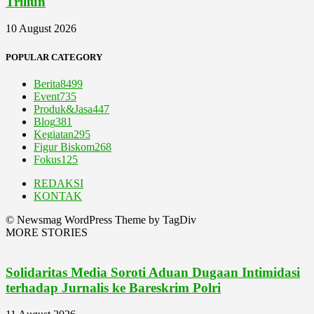
Triliun
10 August 2026
POPULAR CATEGORY
Berita
8499
Event
735
Produk&Jasa
447
Blog
381
Kegiatan
295
Figur Biskom
268
Fokus
125
REDAKSI
KONTAK
© Newsmag WordPress Theme by TagDiv
MORE STORIES
Solidaritas Media Soroti Aduan Dugaan Intimidasi
terhadap Jurnalis ke Bareskrim Polri