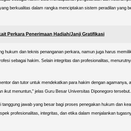
ang berkualitas dalam rangka menciptakan sistem peradilan yang 
t Perkara Penerimaan Hadiah/Janji Gratifikasi
 hukum dan teknis penanganan perkara, namun juga harus memiliki in
profesi sebagai hakim. Selain integritas dan profesionalitas, menuru
a mentor dan tutor untuk mendekatkan para hakim dengan agamanya, a
n ikut menuntun,” jelas Guru Besar Universitas Diponegoro tersebut.
ki tanggung jawab yang besar bagi proses penegakan hukum dan kea
k profesionalitas, integritas, dan etika dalam menjalankan tugasn