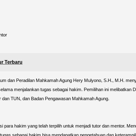
ntor
ur Terbaru
kum dan Peradilan Mahkamah Agung Hery Mulyono, S.H., M.H. menyat
jak selama menjalankan tugas sebagai hakim. Pemilihan ini melibatkan
liter dan TUN, dan Badan Pengawasan Mahkamah Agung.
ra hakim yang telah terpilih untuk menjadi tutor dan mentor. Menu
tugas sebagai hakim bisa mendapatkan pengetahuan dan keterampilan