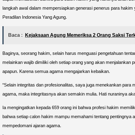
langkah awal dalam mempersiapkan generasi penerus para hakim y
Peradilan Indonesia Yang Agung.
Baca :
Kejaksaan Agung Memeriksa 2 Orang Saksi Terkai
Baginya, seorang hakim, selain harus menguasi pengetahuan tentang
melainkan wajib dimiliki oleh setiap orang yang akan menjalankan 
apapun. Karena semua agama mengajarkan kebaikan.
“Selain integritas dan profesionalitas, saya juga menekankan par
agama, maka integritasnya akan semakin mulia. Hati nuraninya aka
Ia mengingatkan kepada 659 orang ini bahwa profesi hakim memili
bahwa setiap calon hakim mampu memahami tentang pentingnya aspe
mempedomani ajaran agama.