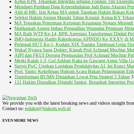
Ketua KPK Tekankan Integritas sebagai Fondasi Tim Ekspedisi
Mendagri Pastikan Data Kependudukan Jadi Basis Akurasi Pe
Ahli di MK: Izin Ketua MA untuk Tangkap Hakim Bukan Ke
Seleksi Hakim Agung Masuki Tahap Krusial, Ketua KY Tekankan
MA Tegaskan Penentuan Kerugian Keuangan Negara Menjad
Mahkamah Agung Imbau Pengadilan Waspadai Penipuan Melal
MA Raih WTP Ke-14, BPK Apresiasi Transformasi Digital Per
IMO-Indonesia Hadiri Rakerkornas APINDO Ke XXXV di Ma
Peringati HUT Ke-1, Kodam XIX Tuanku Tambusai Gelar Do
Wakaf Nyawa Sang Dokter: Kiprah Prof Achmad Mochtar Men
AIPI dan FKUI Dorong Pengusulan Prof Achmad Mochtar Pah
Meski Kalah 1-3, Gol Arkhan Kaka ke Gawang Aston Villa
Survei PwC Ungkap Lonjakan Produktivitas AI, Ini Kunci Ma
Prof. Yanto: Kekeliruan Hukum Acara Bukan Pelanggaran Et
Transformasi BUMN Disiapkan Lewat Peta Strategi 5 Tahun
3
121 Hakim Diusulkan Dijatuhi Sanksi, Benarkah Integritas Per
We provide you with the latest breaking news and videos straight fro
Contact us:
redaksi@biskom.web.id
EVEN MORE NEWS