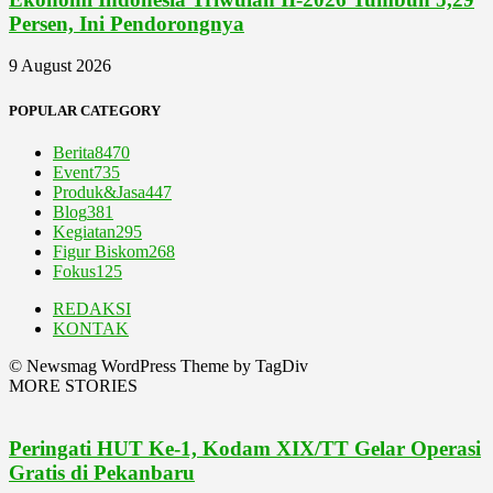
Persen, Ini Pendorongnya
9 August 2026
POPULAR CATEGORY
Berita
8470
Event
735
Produk&Jasa
447
Blog
381
Kegiatan
295
Figur Biskom
268
Fokus
125
REDAKSI
KONTAK
© Newsmag WordPress Theme by TagDiv
MORE STORIES
Peringati HUT Ke-1, Kodam XIX/TT Gelar Operasi
Gratis di Pekanbaru