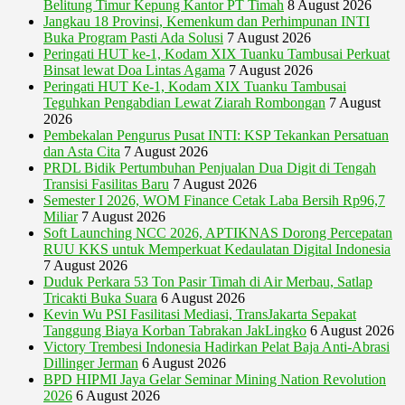
Belitung Timur Kepung Kantor PT Timah
8 August 2026
Jangkau 18 Provinsi, Kemenkum dan Perhimpunan INTI
Buka Program Pasti Ada Solusi
7 August 2026
Peringati HUT ke-1, Kodam XIX Tuanku Tambusai Perkuat
Binsat lewat Doa Lintas Agama
7 August 2026
Peringati HUT Ke-1, Kodam XIX Tuanku Tambusai
Teguhkan Pengabdian Lewat Ziarah Rombongan
7 August
2026
Pembekalan Pengurus Pusat INTI: KSP Tekankan Persatuan
dan Asta Cita
7 August 2026
PRDL Bidik Pertumbuhan Penjualan Dua Digit di Tengah
Transisi Fasilitas Baru
7 August 2026
Semester I 2026, WOM Finance Cetak Laba Bersih Rp96,7
Miliar
7 August 2026
Soft Launching NCC 2026, APTIKNAS Dorong Percepatan
RUU KKS untuk Memperkuat Kedaulatan Digital Indonesia
7 August 2026
Duduk Perkara 53 Ton Pasir Timah di Air Merbau, Satlap
Tricakti Buka Suara
6 August 2026
Kevin Wu PSI Fasilitasi Mediasi, TransJakarta Sepakat
Tanggung Biaya Korban Tabrakan JakLingko
6 August 2026
Victory Trembesi Indonesia Hadirkan Pelat Baja Anti-Abrasi
Dillinger Jerman
6 August 2026
BPD HIPMI Jaya Gelar Seminar Mining Nation Revolution
2026
6 August 2026