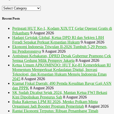
Categories
Recent Posts
Peringati HUT Ke-1, Kodam XIX/TT Gelar Operasi Gratis di
Pekanbaru
9 August 2026
Hadapi Gejolak Global, Ketua DPD RI dan Sekjen LBH
Feradi Sepakat Perkuat Kepastian Hukum
9 August 2026
Ekonomi Indonesia Triwulan II-2026 Tumbuh 5,29 Persen,
Ini Pendorongnya
9 August 2026
Antisipasi Kebakaran, DPRD Desak Gubernur Pramono Cek
Semua Gedung Milik Pemprov Jakarta
8 August 2026
Ketua Umum APKOMINDO: HUT Ke-81 Kemerdekaan RI
Momentum Memperkuat Kedaulatan Digital, Inovasi
Teknologi, dan Kepastian Hukum Menuju Indonesia Emas
2045
8 August 2026
Kiamat Fiskal Daerah: 490 Pemda Kesulitan Bayar Gaji ASN
dan PPPK
8 August 2026
SK Sudah Dicabut Sejak 2024, Mantan Ketua FWJ Bekasi
Kini Dipolisikan Pengurus Sah
8 August 2026
Buka Rakernas LPM RI 2026, Menko Polkam Minta
Organisasi Jadi Booster Program Pemerintah
8 August 2026
Rantai Ekonomi Terputus: Ribuan Penambang Timah