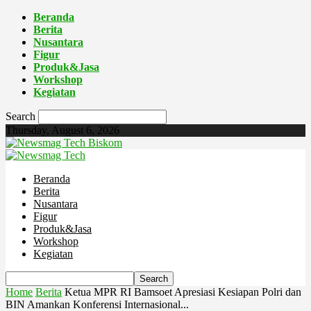
Beranda
Berita
Nusantara
Figur
Produk&Jasa
Workshop
Kegiatan
Search
Thursday, August 6, 2026
Biskom
Beranda
Berita
Nusantara
Figur
Produk&Jasa
Workshop
Kegiatan
Home
Berita
Ketua MPR RI Bamsoet Apresiasi Kesiapan Polri dan
BIN Amankan Konferensi Internasional...