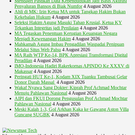
Mendagri Pastikan Data Kependudukan Jadi Basis Akurasi
Penyaluran Bansos di Biak Numfor
4 August 2026
Ahli di MK: Izin Ketua MA untuk Tangkap Hakim Bukan
Kekebalan Hukum
4 August 2026
Seleksi Hakim Agung Masuki Tahap Krusial, Ketua KY
Tekankan Integritas jadi Penilaian
4 August 2026
MA Tegaskan Penentuan Kerugian Keuangan Negara
Menjadi Kewenangan Hakim
4 August 2026
Mahkamah Agung Imbau Pengadilan Waspadai Penipuan
Melalui Situs Web Palsu
4 August 2026
MA Raih WTP Ke-14, BPK Apresiasi Transformasi Digital
Peradilan
4 August 2026
IMO-Indonesia Hadiri Rakerkornas APINDO Ke XXXV di
Makassar
4 August 2026
Peringati HUT Ke-1, Kodam XIX Tuanku Tambusai Gelar
Donor Darah Massal
4 August 2026
Wakaf Nyawa Sang Dokter: Kiprah Prof Achmad Mochtar
Menuju Pahlawan Nasional
4 August 2026
AIPI dan FKUI Dorong Pengusulan Prof Achmad Mochtar
Pahlawan Nasional
4 August 2026
Meski Kalah 1-3, Gol Arkhan Kaka ke Gawang Aston Villa
Guncang SUGBK
4 August 2026