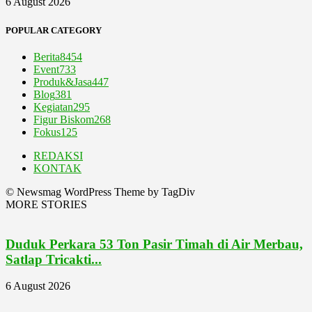
6 August 2026
POPULAR CATEGORY
Berita
8454
Event
733
Produk&Jasa
447
Blog
381
Kegiatan
295
Figur Biskom
268
Fokus
125
REDAKSI
KONTAK
© Newsmag WordPress Theme by TagDiv
MORE STORIES
Duduk Perkara 53 Ton Pasir Timah di Air Merbau,
Satlap Tricakti...
6 August 2026