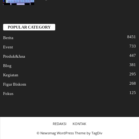
POPULAR CATEGORY
8451
Berita
733
Event
447
Produk&Jasa
381
Blog
295
Kegiatan
268
Figur Biskom
125
Fokus
REDAKSI
KONTAK
© Newsmag WordPress Theme by TagDiv