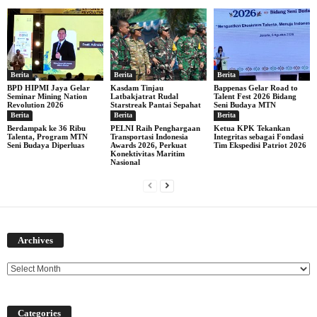
Berita
Berita
Berita
BPD HIPMI Jaya Gelar
Kasdam Tinjau
Bappenas Gelar Road to
Seminar Mining Nation
Latbakjatrat Rudal
Talent Fest 2026 Bidang
Revolution 2026
Starstreak Pantai Sepahat
Seni Budaya MTN
Berita
Berita
Berita
Berdampak ke 36 Ribu
PELNI Raih Penghargaan
Ketua KPK Tekankan
Talenta, Program MTN
Transportasi Indonesia
Integritas sebagai Fondasi
Seni Budaya Diperluas
Awards 2026, Perkuat
Tim Ekspedisi Patriot 2026
Konektivitas Maritim
Nasional
Archives
Archives
Categories