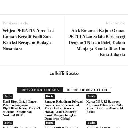
Previous article
Next article
Sekjen PERATIN Apresiasi
Alek Emanuel Kaju : Ormas
Rumah Kreatif Fadli Zon
PETIR Akan Selalu Bersinergi
Koleksi Beragam Budaya
Dengan TNI dan Polri, Dalam
Nusantara
Menjaga Kondusifitas Ibu
Kota Jakarta
zulkifli liputo
RELATED ARTICLES
MORE FROM AUTHOR
Berita
Berita
Berita
Hasil Riset Ilmiah Empat
Sambut Kehadiran Delegasi
Ketua MPR RI Bamsoet
Pilar Kebangsaan
Konferensi Internasional
Apresiasi Peluncuran Buku
Dipublikasi Ketua MPR RI
MPR Dunia, Bamsoet
Karya Prof. Dr. Ahmad M.
di Jurnal Ketahanan
Harap Lahir Deklarasi
Ramli
Nasional UGM
untuk Mengembangkan
Demokrasi Global
Berita
Berita
Berita