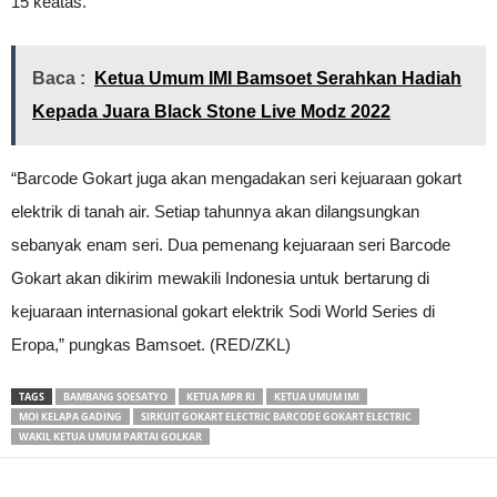
15 keatas.
Baca :
Ketua Umum IMI Bamsoet Serahkan Hadiah
Kepada Juara Black Stone Live Modz 2022
“Barcode Gokart juga akan mengadakan seri kejuaraan gokart
elektrik di tanah air. Setiap tahunnya akan dilangsungkan
sebanyak enam seri. Dua pemenang kejuaraan seri Barcode
Gokart akan dikirim mewakili Indonesia untuk bertarung di
kejuaraan internasional gokart elektrik Sodi World Series di
Eropa,” pungkas Bamsoet. (RED/ZKL)
TAGS
BAMBANG SOESATYO
KETUA MPR RI
KETUA UMUM IMI
MOI KELAPA GADING
SIRKUIT GOKART ELECTRIC BARCODE GOKART ELECTRIC
WAKIL KETUA UMUM PARTAI GOLKAR