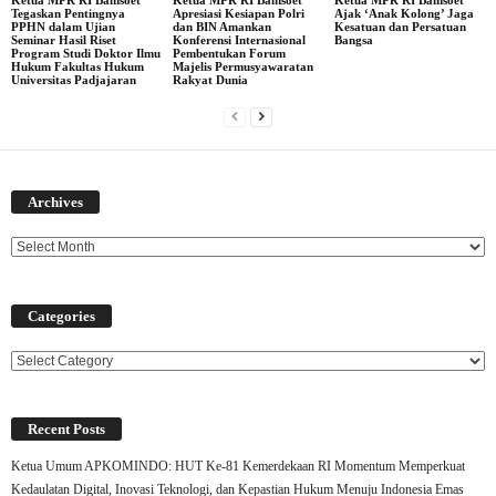
Ketua MPR RI Bamsoet
Ketua MPR RI Bamsoet
Ketua MPR RI Bamsoet
Tegaskan Pentingnya
Apresiasi Kesiapan Polri
Ajak ‘Anak Kolong’ Jaga
PPHN dalam Ujian
dan BIN Amankan
Kesatuan dan Persatuan
Seminar Hasil Riset
Konferensi Internasional
Bangsa
Program Studi Doktor Ilmu
Pembentukan Forum
Hukum Fakultas Hukum
Majelis Permusyawaratan
Universitas Padjajaran
Rakyat Dunia
Archives
Archives
Categories
Categories
Recent Posts
Ketua Umum APKOMINDO: HUT Ke-81 Kemerdekaan RI Momentum Memperkuat
Kedaulatan Digital, Inovasi Teknologi, dan Kepastian Hukum Menuju Indonesia Emas