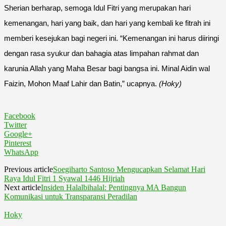
Sherian berharap, semoga Idul Fitri yang merupakan hari
kemenangan, hari yang baik, dan hari yang kembali ke fitrah ini
memberi kesejukan bagi negeri ini. “Kemenangan ini harus diiringi
dengan rasa syukur dan bahagia atas limpahan rahmat dan
karunia Allah yang Maha Besar bagi bangsa ini. Minal Aidin wal
Faizin, Mohon Maaf Lahir dan Batin,” ucapnya.
(Hoky)
Facebook
Twitter
Google+
Pinterest
WhatsApp
Previous article
Soegiharto Santoso Mengucapkan Selamat Hari
Raya Idul Fitri 1 Syawal 1446 Hijriah
Next article
Insiden Halalbihalal: Pentingnya MA Bangun
Komunikasi untuk Transparansi Peradilan
Hoky