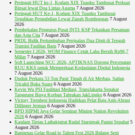
Peringati HUT ke-1, Kodam XIX Tuanku Tambusai Perkuat
Binsat lewat Doa Lintas Agama
7 August 2026
Peringati HUT Ke-1, Kodam XIX Tuanku Tambusai
Teguhkan Pengabdian Lewat Ziarah Rombongan
7 August
2026
Pembekalan Pengurus Pusat INTI: KSP Tekankan Persatuan
dan Asta Cita
7 August 2026
PRDL Bidik Pertumbuhan Penjualan Dua Digit di Tengah
Transisi Fasilitas Baru
7 August 2026
Semester I 2026, WOM Finance Cetak Laba Bersih Rp96,7
Miliar
7 August 2026
Soft Launching NCC 2026, APTIKNAS Dorong Percepatan
RUU KKS untuk Memperkuat Kedaulatan Digital Indonesia
7 August 2026
Duduk Perkara 53 Ton Pasir Timah di Air Merbau, Satlap
Tricakti Buka Suara
6 August 2026
Kevin Wu PSI Fasilitasi Mediasi, TransJakarta Sepakat
Tanggung Biaya Korban Tabrakan JakLingko
6 August 2026
Victory Trembesi Indonesia Hadirkan Pelat Baja Anti-Abrasi
Dillinger Jerman
6 August 2026
BPD HIPMI Jaya Gelar Seminar Mining Nation Revolution
2026
6 August 2026
Kasdam Tinjau Latbakjatrat Rudal Starstreak Pantai Sepahat
5
August 2026
Bappenas Gelar Road to Talent Fest 2026 Bidang Seni