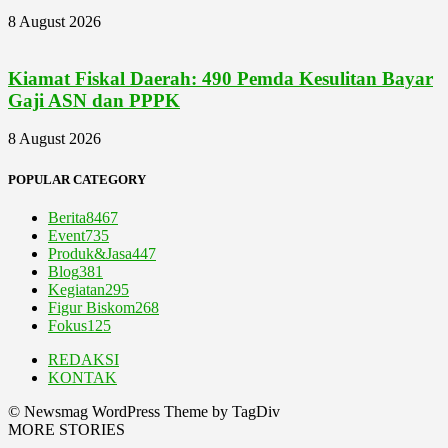
8 August 2026
Kiamat Fiskal Daerah: 490 Pemda Kesulitan Bayar
Gaji ASN dan PPPK
8 August 2026
POPULAR CATEGORY
Berita
8467
Event
735
Produk&Jasa
447
Blog
381
Kegiatan
295
Figur Biskom
268
Fokus
125
REDAKSI
KONTAK
© Newsmag WordPress Theme by TagDiv
MORE STORIES