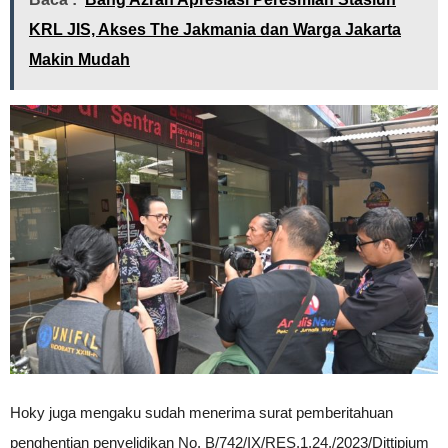
KRL JIS, Akses The Jakmania dan Warga Jakarta
Makin Mudah
Hoky juga mengaku sudah menerima surat pemberitahuan
penghentian penyelidikan No. B/742/IX/RES.1.24./2023/Dittipium