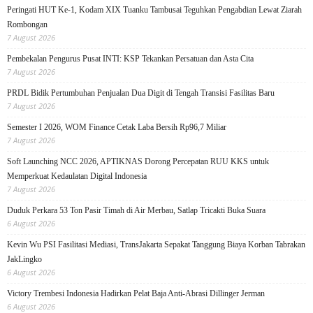
Peringati HUT Ke-1, Kodam XIX Tuanku Tambusai Teguhkan Pengabdian Lewat Ziarah
Rombongan
7 August 2026
Pembekalan Pengurus Pusat INTI: KSP Tekankan Persatuan dan Asta Cita
7 August 2026
PRDL Bidik Pertumbuhan Penjualan Dua Digit di Tengah Transisi Fasilitas Baru
7 August 2026
Semester I 2026, WOM Finance Cetak Laba Bersih Rp96,7 Miliar
7 August 2026
Soft Launching NCC 2026, APTIKNAS Dorong Percepatan RUU KKS untuk
Memperkuat Kedaulatan Digital Indonesia
7 August 2026
Duduk Perkara 53 Ton Pasir Timah di Air Merbau, Satlap Tricakti Buka Suara
6 August 2026
Kevin Wu PSI Fasilitasi Mediasi, TransJakarta Sepakat Tanggung Biaya Korban Tabrakan
JakLingko
6 August 2026
Victory Trembesi Indonesia Hadirkan Pelat Baja Anti-Abrasi Dillinger Jerman
6 August 2026