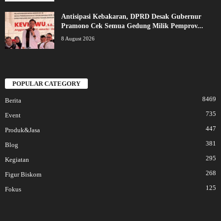
Antisipasi Kebakaran, DPRD Desak Gubernur
Pramono Cek Semua Gedung Milik Pemprov...
8 August 2026
POPULAR CATEGORY
8469
Berita
735
Event
447
Produk&Jasa
381
Blog
295
Kegiatan
268
Figur Biskom
125
Fokus