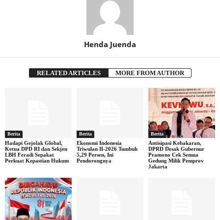
Henda Juenda
RELATED ARTICLES
MORE FROM AUTHOR
Berita
Berita
Berita
Hadapi Gejolak Global,
Ekonomi Indonesia
Antisipasi Kebakaran,
Ketua DPD RI dan Sekjen
Triwulan II-2026 Tumbuh
DPRD Desak Gubernur
LBH Feradi Sepakat
5,29 Persen, Ini
Pramono Cek Semua
Perkuat Kepastian Hukum
Pendorongnya
Gedung Milik Pemprov
Jakarta