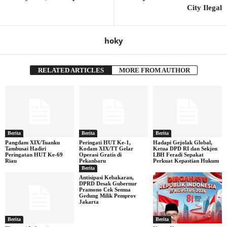
City Ilegal
hoky
RELATED ARTICLES
MORE FROM AUTHOR
Berita
Berita
Berita
Pangdam XIX/Tuanku
Peringati HUT Ke-1,
Hadapi Gejolak Global,
Tambusai Hadiri
Kodam XIX/TT Gelar
Ketua DPD RI dan Sekjen
Peringatan HUT Ke-69
Operasi Gratis di
LBH Feradi Sepakat
Riau
Pekanbaru
Perkuat Kepastian Hukum
Berita
Antisipasi Kebakaran,
DPRD Desak Gubernur
Pramono Cek Semua
Gedung Milik Pemprov
Jakarta
Berita
Berita