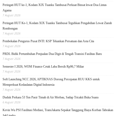
Peringati HUT ke-1, Kodam XIX Tuanku Tambusai Perkuat Binsat lewat Doa Lintas
Agama
7 August 2026
Peringati HUT Ke-1, Kodam XIX Tuanku Tambusai Teguhkan Pengabdian Lewat Ziarah
Rombongan
7 August 2026
Pembekalan Pengurus Pusat INTI: KSP Tekankan Persatuan dan Asta Cita
7 August 2026
PRDL Bidik Pertumbuhan Penjualan Dua Digit di Tengah Transisi Fasilitas Baru
7 August 2026
Semester I 2026, WOM Finance Cetak Laba Bersih Rp96,7 Miliar
7 August 2026
Soft Launching NCC 2026, APTIKNAS Dorong Percepatan RUU KKS untuk
Memperkuat Kedaulatan Digital Indonesia
7 August 2026
Duduk Perkara 53 Ton Pasir Timah di Air Merbau, Satlap Tricakti Buka Suara
6 August 2026
Kevin Wu PSI Fasilitasi Mediasi, TransJakarta Sepakat Tanggung Biaya Korban Tabrakan
JakLingko