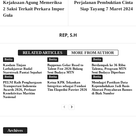
Kejaksaan Agung Memeriksa
Perjalanan Pembuktian Cinta
2 Saksi Terkait Perkara Impor
Siap Tayang 7 Maret 2024
Gula
REP, S.H
RELATED ARTICLES
MORE FROM AUTHOR
Berita
Berita
Berita
Kasdam Tinjau
Bappenas Gelar Road to
Berdampak ke 36 Ribu
Latbakjatrat Rudal
Talent Fest 2026 Bidang
Talenta, Program MTN
Starstreak Pantai Sepahat
Seni Budaya MTN
Seni Budaya Diperluas
Berita
Berita
Berita
PELNI Raih Penghargaan
Ketua KPK Tekankan
Mendagri Pastikan Data
Transportasi Indonesia
Integritas sebagai Fondasi
Kependudukan Jadi Basis
Awards 2026, Perkuat
Tim Ekspedisi Patriot 2026
Akurasi Penyaluran Bansos
Konektivitas Maritim
di Biak Numfor
Nasional
Archives
Archives