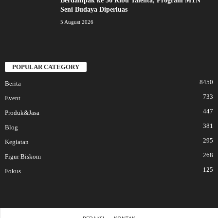
Berdampak ke 36 Ribu Talenta, Program MTN
Seni Budaya Diperluas
5 August 2026
POPULAR CATEGORY
8450
Berita
733
Event
447
Produk&Jasa
381
Blog
295
Kegiatan
268
Figur Biskom
125
Fokus