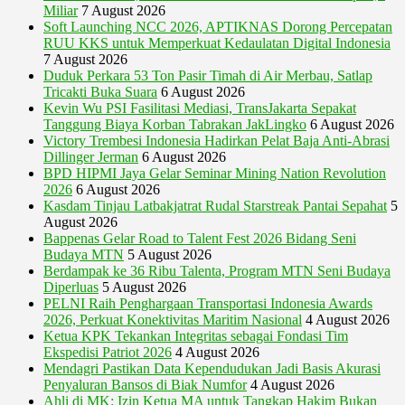
Miliar
7 August 2026
Soft Launching NCC 2026, APTIKNAS Dorong Percepatan
RUU KKS untuk Memperkuat Kedaulatan Digital Indonesia
7 August 2026
Duduk Perkara 53 Ton Pasir Timah di Air Merbau, Satlap
Tricakti Buka Suara
6 August 2026
Kevin Wu PSI Fasilitasi Mediasi, TransJakarta Sepakat
Tanggung Biaya Korban Tabrakan JakLingko
6 August 2026
Victory Trembesi Indonesia Hadirkan Pelat Baja Anti-Abrasi
Dillinger Jerman
6 August 2026
BPD HIPMI Jaya Gelar Seminar Mining Nation Revolution
2026
6 August 2026
Kasdam Tinjau Latbakjatrat Rudal Starstreak Pantai Sepahat
5
August 2026
Bappenas Gelar Road to Talent Fest 2026 Bidang Seni
Budaya MTN
5 August 2026
Berdampak ke 36 Ribu Talenta, Program MTN Seni Budaya
Diperluas
5 August 2026
PELNI Raih Penghargaan Transportasi Indonesia Awards
2026, Perkuat Konektivitas Maritim Nasional
4 August 2026
Ketua KPK Tekankan Integritas sebagai Fondasi Tim
Ekspedisi Patriot 2026
4 August 2026
Mendagri Pastikan Data Kependudukan Jadi Basis Akurasi
Penyaluran Bansos di Biak Numfor
4 August 2026
Ahli di MK: Izin Ketua MA untuk Tangkap Hakim Bukan