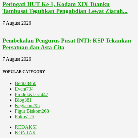
Peringati HUT Ke-1, Kodam XIX Tuanku
Tambusai Teguhkan Pengabdian Lewat Ziarah...
7 August 2026
Pembekalan Pengurus Pusat INTI: KSP Tekankan
Persatuan dan Asta Cita
7 August 2026
POPULAR CATEGORY
Berita
8460
Event
734
Produk&Jasa
447
Blog
381
Kegiatan
295
Figur Biskom
268
Fokus
125
REDAKSI
KONTAK