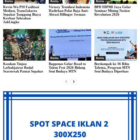
Berita
Berita
Berita
Kevin Wu PSI Fasilitasi
Victory Trembesi Indonesia
BPD HIPMI Jaya Gelar
Mediasi, TransJakarta
Hadirkan Pelat Baja Anti-
Seminar Mining Nation
Sepakat Tanggung Biaya
Abrasi Dillinger Jerman
Revolution 2026
Korban Tabrakan
JakLingko
Berita
Berita
Berita
Kasdam Tinjau
Bappenas Gelar Road to
Berdampak ke 36 Ribu
Latbakjatrat Rudal
Talent Fest 2026 Bidang
Talenta, Program MTN
Starstreak Pantai Sepahat
Seni Budaya MTN
Seni Budaya Diperluas