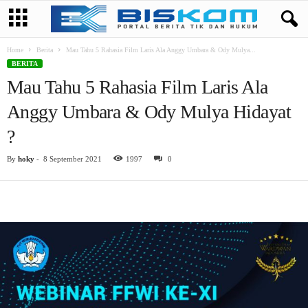
Home
Berita
Mau Tahu 5 Rahasia Film Laris Ala Anggy Umbara & Ody Mulya...
BERITA
Mau Tahu 5 Rahasia Film Laris Ala
Anggy Umbara & Ody Mulya Hidayat
?
By
hoky
-
8 September 2021
1997
0