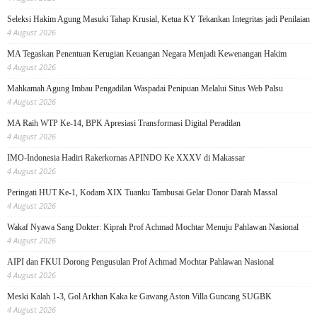
Seleksi Hakim Agung Masuki Tahap Krusial, Ketua KY Tekankan Integritas jadi Penilaian
4 August 2026
MA Tegaskan Penentuan Kerugian Keuangan Negara Menjadi Kewenangan Hakim
4 August 2026
Mahkamah Agung Imbau Pengadilan Waspadai Penipuan Melalui Situs Web Palsu
4 August 2026
MA Raih WTP Ke-14, BPK Apresiasi Transformasi Digital Peradilan
4 August 2026
IMO-Indonesia Hadiri Rakerkornas APINDO Ke XXXV di Makassar
4 August 2026
Peringati HUT Ke-1, Kodam XIX Tuanku Tambusai Gelar Donor Darah Massal
4 August 2026
Wakaf Nyawa Sang Dokter: Kiprah Prof Achmad Mochtar Menuju Pahlawan Nasional
4 August 2026
AIPI dan FKUI Dorong Pengusulan Prof Achmad Mochtar Pahlawan Nasional
4 August 2026
Meski Kalah 1-3, Gol Arkhan Kaka ke Gawang Aston Villa Guncang SUGBK
4 August 2026