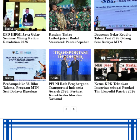
Berita
Berita
Berita
BPD HIPMI Jaya Gelar
Kasdam Tinjau
Bappenas Gelar Road to
Seminar Mining Nation
Latbakjatrat Rudal
Talent Fest 2026 Bidang
Revolution 2026
Starstreak Pantai Sepahat
Seni Budaya MTN
Berita
Berita
Berita
Berdampak ke 36 Ribu
PELNI Raih Penghargaan
Ketua KPK Tekankan
Talenta, Program MTN
Transportasi Indonesia
Integritas sebagai Fondasi
Seni Budaya Diperluas
Awards 2026, Perkuat
Tim Ekspedisi Patriot 2026
Konektivitas Maritim
Nasional