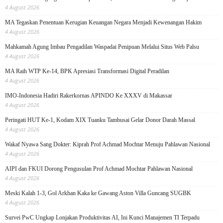
4 August 2026
MA Tegaskan Penentuan Kerugian Keuangan Negara Menjadi Kewenangan Hakim
4 August 2026
Mahkamah Agung Imbau Pengadilan Waspadai Penipuan Melalui Situs Web Palsu
4 August 2026
MA Raih WTP Ke-14, BPK Apresiasi Transformasi Digital Peradilan
4 August 2026
IMO-Indonesia Hadiri Rakerkornas APINDO Ke XXXV di Makassar
4 August 2026
Peringati HUT Ke-1, Kodam XIX Tuanku Tambusai Gelar Donor Darah Massal
4 August 2026
Wakaf Nyawa Sang Dokter: Kiprah Prof Achmad Mochtar Menuju Pahlawan Nasional
4 August 2026
AIPI dan FKUI Dorong Pengusulan Prof Achmad Mochtar Pahlawan Nasional
4 August 2026
Meski Kalah 1-3, Gol Arkhan Kaka ke Gawang Aston Villa Guncang SUGBK
4 August 2026
Survei PwC Ungkap Lonjakan Produktivitas AI, Ini Kunci Manajemen TI Terpadu