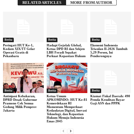
RELATED ARTICLES
MORE FROM AUTHOR
Berita
Berita
Berita
Peringati HUT Ke-1,
Hadapi Gejolak Global,
Ekonomi Indonesia
Kodam XIX/TT Gelar
Ketua DPD RI dan Sekjen
Triwulan II-2026 Tumbuh
Operasi Gratis di
LBH Feradi Sepakat
5,29 Persen, Ini
Pekanbaru
Perkuat Kepastian Hukum
Pendorongnya
Berita
Berita
Berita
Antisipasi Kebakaran,
Ketua Umum
Kiamat Fiskal Daerah: 490
DPRD Desak Gubernur
APKOMINDO: HUT Ke-81
Pemda Kesulitan Bayar
Pramono Cek Semua
Kemerdekaan RI
Gaji ASN dan PPPK
Gedung Milik Pemprov
Momentum Memperkuat
Jakarta
Kedaulatan Digital, Inovasi
Teknologi, dan Kepastian
Hukum Menuju Indonesia
Emas 2045