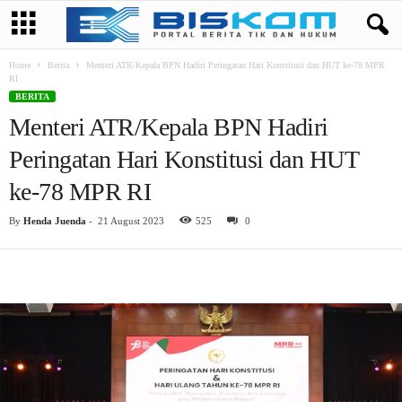
Home
Berita
Menteri ATR/Kepala BPN Hadiri Peringatan Hari Konstitusi dan HUT ke-78 MPR
RI
BERITA
Menteri ATR/Kepala BPN Hadiri
Peringatan Hari Konstitusi dan HUT
ke-78 MPR RI
By
Henda Juenda
-
21 August 2023
525
0