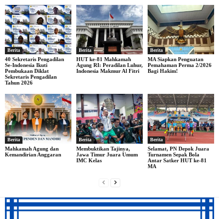
Berita
Berita
Berita
40 Sekretaris Pengadilan
HUT ke-81 Mahkamah
MA Siapkan Penguatan
Se-Indonesia Ikuti
Agung RI: Peradilan Luhur,
Pemahaman Perma 2/2026
Pembukaan Diklat
Indonesia Makmur Al Fitri
Bagi Hakim!
Sekretaris Pengadilan
Tahun 2026
Berita
Berita
Berita
Mahkamah Agung dan
Membuktikan Tajinya,
Selamat, PN Depok Juara
Kemandirian Anggaran
Jawa Timur Juara Umum
Turnamen Sepak Bola
IMC Kelas
Antar Satker HUT ke-81
MA