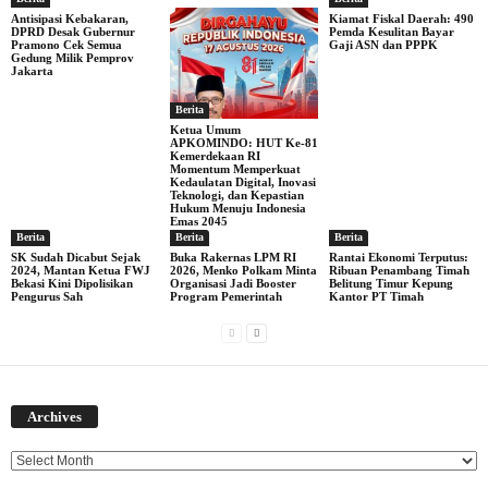
Antisipasi Kebakaran,
Kiamat Fiskal Daerah: 490
DPRD Desak Gubernur
Pemda Kesulitan Bayar
Pramono Cek Semua
Gaji ASN dan PPPK
Gedung Milik Pemprov
Jakarta
Berita
Ketua Umum
APKOMINDO: HUT Ke-81
Kemerdekaan RI
Momentum Memperkuat
Kedaulatan Digital, Inovasi
Teknologi, dan Kepastian
Hukum Menuju Indonesia
Emas 2045
Berita
Berita
Berita
SK Sudah Dicabut Sejak
Buka Rakernas LPM RI
Rantai Ekonomi Terputus:
2024, Mantan Ketua FWJ
2026, Menko Polkam Minta
Ribuan Penambang Timah
Bekasi Kini Dipolisikan
Organisasi Jadi Booster
Belitung Timur Kepung
Pengurus Sah
Program Pemerintah
Kantor PT Timah
Archives
Archives