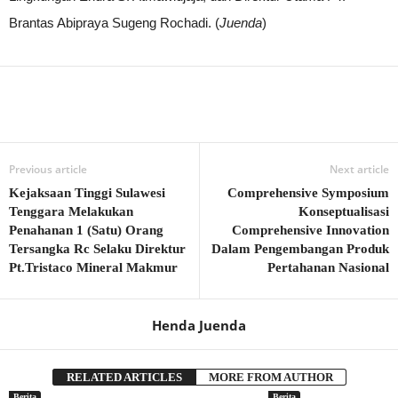
Brantas Abipraya Sugeng Rochadi. (
Juenda
)
Previous article
Next article
Kejaksaan Tinggi Sulawesi
Comprehensive Symposium
Tenggara Melakukan
Konseptualisasi
Penahanan 1 (Satu) Orang
Comprehensive Innovation
Tersangka Rc Selaku Direktur
Dalam Pengembangan Produk
Pt.Tristaco Mineral Makmur
Pertahanan Nasional
Henda Juenda
RELATED ARTICLES
MORE FROM AUTHOR
Berita
Berita