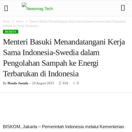
Home
Berita
Menteri Basuki Menandatangani Kerja Sama Indonesia-Swedia dalam Pengolahan
Sampah ke Energi Terbarukan...
BERITA
Menteri Basuki Menandatangani Kerja
Sama Indonesia-Swedia dalam
Pengolahan Sampah ke Energi
Terbarukan di Indonesia
By
Henda Juenda
-
24 August 2023
610
0
BISKOM, Jakarta – Pemerintah Indonesia melalui Kementerian