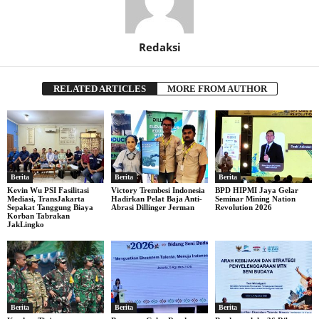
Redaksi
RELATED ARTICLES
MORE FROM AUTHOR
Berita
Berita
Berita
Kevin Wu PSI Fasilitasi
Victory Trembesi Indonesia
BPD HIPMI Jaya Gelar
Mediasi, TransJakarta
Hadirkan Pelat Baja Anti-
Seminar Mining Nation
Sepakat Tanggung Biaya
Abrasi Dillinger Jerman
Revolution 2026
Korban Tabrakan
JakLingko
Berita
Berita
Berita