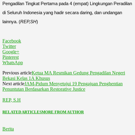
Pengadilan Tingkat Pertama pada 4 (empat) Lingkungan Peradilan
di Seluruh Indonesia yang hadir secara daring, dan undangan
lainnya. (
REP,SH
)
Facebook
Twitter
Google+
Pinterest
WhatsApp
Previous article
Ketua MA Resmikan Gedung Pengadilan Negeri
Bekasi Kelas 1A Khusus
Next article
JAM-Pidum Menyetujui 19 Pengajuan Penghentian
Penuntutan Berdasarkan Restorative Justice
REP, S.H
RELATED ARTICLES
MORE FROM AUTHOR
Berita