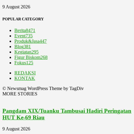
9 August 2026
POPULAR CATEGORY
Berita
8471
Event
735
Produk&Jasa
447
Blog
381
Kegiatan
295
Figur Biskom
268
Fokus
125
REDAKSI
KONTAK
© Newsmag WordPress Theme by TagDiv
MORE STORIES
Pangdam XIX/Tuanku Tambusai Hadiri Peringatan
HUT Ke-69 Riau
9 August 2026