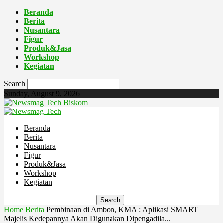
Beranda
Berita
Nusantara
Figur
Produk&Jasa
Workshop
Kegiatan
Search
Sunday, August 9, 2026
Biskom
Beranda
Berita
Nusantara
Figur
Produk&Jasa
Workshop
Kegiatan
Home
Berita
Pembinaan di Ambon, KMA : Aplikasi SMART
Majelis Kedepannya Akan Digunakan Dipengadila...