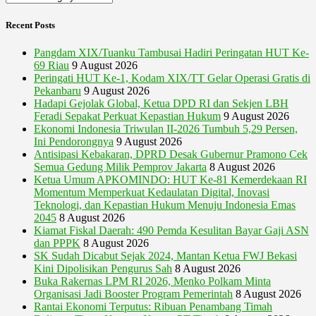
Recent Posts
Pangdam XIX/Tuanku Tambusai Hadiri Peringatan HUT Ke-
69 Riau
9 August 2026
Peringati HUT Ke-1, Kodam XIX/TT Gelar Operasi Gratis di
Pekanbaru
9 August 2026
Hadapi Gejolak Global, Ketua DPD RI dan Sekjen LBH
Feradi Sepakat Perkuat Kepastian Hukum
9 August 2026
Ekonomi Indonesia Triwulan II-2026 Tumbuh 5,29 Persen,
Ini Pendorongnya
9 August 2026
Antisipasi Kebakaran, DPRD Desak Gubernur Pramono Cek
Semua Gedung Milik Pemprov Jakarta
8 August 2026
Ketua Umum APKOMINDO: HUT Ke-81 Kemerdekaan RI
Momentum Memperkuat Kedaulatan Digital, Inovasi
Teknologi, dan Kepastian Hukum Menuju Indonesia Emas
2045
8 August 2026
Kiamat Fiskal Daerah: 490 Pemda Kesulitan Bayar Gaji ASN
dan PPPK
8 August 2026
SK Sudah Dicabut Sejak 2024, Mantan Ketua FWJ Bekasi
Kini Dipolisikan Pengurus Sah
8 August 2026
Buka Rakernas LPM RI 2026, Menko Polkam Minta
Organisasi Jadi Booster Program Pemerintah
8 August 2026
Rantai Ekonomi Terputus: Ribuan Penambang Timah