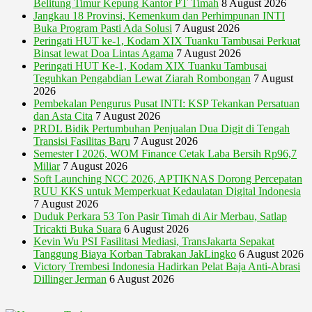
Belitung Timur Kepung Kantor PT Timah
8 August 2026
Jangkau 18 Provinsi, Kemenkum dan Perhimpunan INTI
Buka Program Pasti Ada Solusi
7 August 2026
Peringati HUT ke-1, Kodam XIX Tuanku Tambusai Perkuat
Binsat lewat Doa Lintas Agama
7 August 2026
Peringati HUT Ke-1, Kodam XIX Tuanku Tambusai
Teguhkan Pengabdian Lewat Ziarah Rombongan
7 August
2026
Pembekalan Pengurus Pusat INTI: KSP Tekankan Persatuan
dan Asta Cita
7 August 2026
PRDL Bidik Pertumbuhan Penjualan Dua Digit di Tengah
Transisi Fasilitas Baru
7 August 2026
Semester I 2026, WOM Finance Cetak Laba Bersih Rp96,7
Miliar
7 August 2026
Soft Launching NCC 2026, APTIKNAS Dorong Percepatan
RUU KKS untuk Memperkuat Kedaulatan Digital Indonesia
7 August 2026
Duduk Perkara 53 Ton Pasir Timah di Air Merbau, Satlap
Tricakti Buka Suara
6 August 2026
Kevin Wu PSI Fasilitasi Mediasi, TransJakarta Sepakat
Tanggung Biaya Korban Tabrakan JakLingko
6 August 2026
Victory Trembesi Indonesia Hadirkan Pelat Baja Anti-Abrasi
Dillinger Jerman
6 August 2026