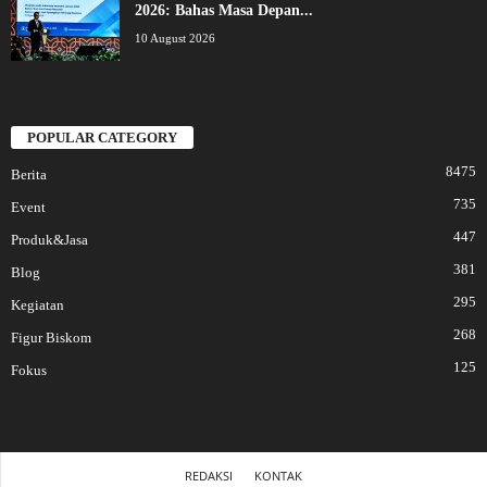
2026: Bahas Masa Depan...
10 August 2026
POPULAR CATEGORY
8475
Berita
735
Event
447
Produk&Jasa
381
Blog
295
Kegiatan
268
Figur Biskom
125
Fokus
REDAKSI
KONTAK